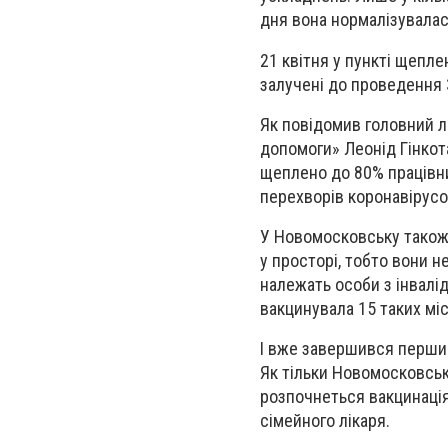
дня вона нормалізувалас
21 квітня у пункті щепле
залучені до проведення 
Як повідомив головний л
допомоги» Леонід Гінкот
щеплено до 80% працівни
перехворів коронавірусо
У Новомосковську також
у просторі, тобто вони н
належать особи з інвалід
вакцинувала 15 таких міс
І вже завершився перши
Як тільки Новомосковськ
розпочнеться вакцинація
сімейного лікаря.