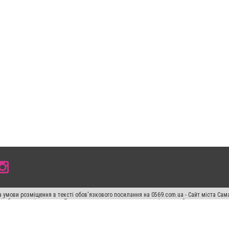
 умови розміщення в тексті обов'язкового посилання на 0569.com.ua - Сайт міста Сам
сті або в якості джерела. Порушення виняткових прав переслідується Законом.
ський спецпроєкт", "Політичні новини", "Пресреліз", "PR", "Офіційно", "Політична рек