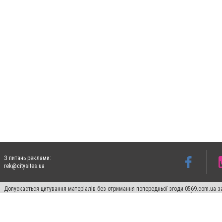
З питань реклами:
rek@citysites.ua
Допускається цитування матеріалів без отримання попередньої згоди 0569.com.ua за
пошукових систем гіперпосилання на цитовані статті не нижче другого абзацу в тек
Матеріали з плашками "Новини компаній", "Промо", "Партнерський матеріал", "Партнер