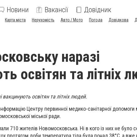
Новини
Вакансії
Довідник
Карта міста
Нерухомість
Авто / Мото
Погода
Довідкова
Д
сковську наразі
ть освітян та літніх 
 вакцинують освітян та літніх людей.
 інформацію Центру первинної медико-санітарної допомоги м
омосковської міської ради.
ли 710 жителів Новомосковська. Ні в кого із них не було 
кох протягом доби температура тіла була понад 38°С, а вже