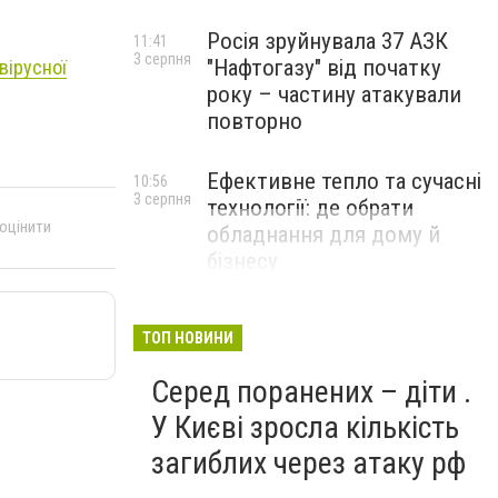
Росія зруйнувала 37 АЗК
11:41
3 серпня
"Нафтогазу" від початку
вірусної
року – частину атакували
повторно
Ефективне тепло та сучасні
10:56
3 серпня
технології: де обрати
 оцінити
обладнання для дому й
бізнесу
НОВИНИ КОМПАНІЙ
ТОП НОВИНИ
Серед поранених – діти .
У Києві зросла кількість
загиблих через атаку рф