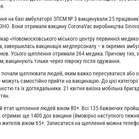
я.
ння на базі амбулаторії ЗПСМ № 3 вакцинували 25 працівникі
ЗНО. Вони отримали вакцину CoronaVac виробництва Sinova
ікар «Новомосковського міського центру первинної медико
а, завершилась вакцинація медперсоналу – в окремих амбу
ків. Усього щеплення отримали 264 медика. Причому тих, 
м, вакцинують тільки через півроку після одужання.
 почали щеплювати людей, яким важко пересуватися або о
е можуть самостійно прийти на вакцинацію. До цієї категорі
ністю та їх доглядальники. 21 квітня виїзна мобільна брига
тян.
й етап щеплення людей віком 80+. Всі 135 бажаючих прой
 отримає ще 1400 доз вакцини (ймовірно наступного тижня
 жителів віком 65+. Записатися на щеплення можна телефо