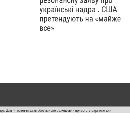
резонансну заяву про
українські надра . США
претендують на «майже
все»
ару. Для інтернет-видань обов'язкове розміщення прямого, відкритого для
лама" публікуються на правах реклами.