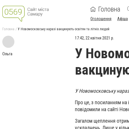
Головна
Оголошення
Афіша
Головна
У Новомосковську наразі вакцинують освітян та літніх людей
17:42, 22 квітня 2021 р.
У Новомо
Ольга
вакциную
У Новомосковську наразі
Про це, з посиланням на
повідомили на сайті Нов
Загалом щеплення отрима
ускладнень. Лише у кіль