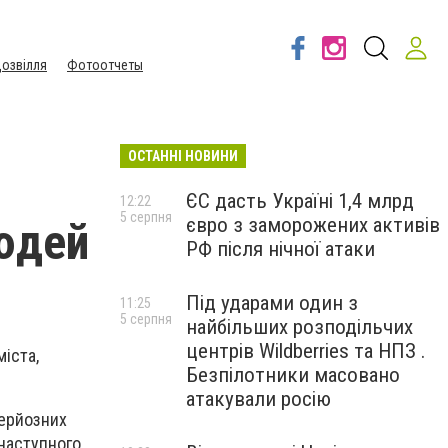
озвілля
Фотоотчеты
ОСТАННІ НОВИНИ
ЄС дасть Україні 1,4 млрд
12:22
5 серпня
євро з заморожених активів
людей
РФ після нічної атаки
Під ударами один з
11:25
5 серпня
найбільших розподільчих
центрів Wildberries та НПЗ .
іста,
Безпілотники масовано
атакували росію
серйозних
 наступного