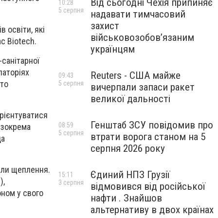
Від сьогодні Чехія припиняє
10:28
5 серпня
надавати тимчасовий
захист
в освіти, які
військовозобов’язаним
c Biotech.
українцям
-санітарної
латоріях
Reuters - США майже
09:43
хто
5 серпня
вичерпали запаси ракет
великої дальності
рієнтуватися
Генштаб ЗСУ повідомив про
08:59
ї зокрема
5 серпня
втрати ворога станом на 5
да
серпня 2026 року
шли щеплення.
Єдиний НПЗ Грузії
15:11
),
3 серпня
відмовився від російської
ном у свого
нафти . Знайшов
альтернативу в двох країнах