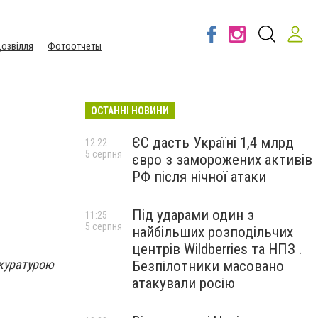
озвілля
Фотоотчеты
ОСТАННІ НОВИНИ
ЄС дасть Україні 1,4 млрд
12:22
5 серпня
євро з заморожених активів
РФ після нічної атаки
Під ударами один з
11:25
5 серпня
найбільших розподільчих
центрів Wildberries та НПЗ .
окуратурою
Безпілотники масовано
атакували росію