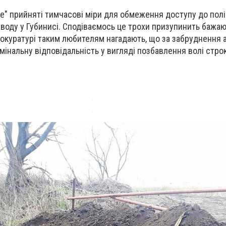
е" прийняті тимчасові міри для обмеження доступу до полів
воду у Губинисі. Сподіваємось це трохи призупинить бажа
прокуратурі таким любителям нагадають, що за забруднення 
інальну відповідальність у вигляді позбавлення волі стро