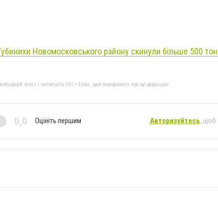
Губинихи Новомосковського району скинули більше 500 тон
бхідний текст і натисніть Ctrl + Enter, щоб повідомити про це редакцію
0,0
Оцініть першим
Авторизуйтесь
, щоб