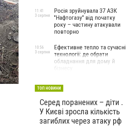
Росія зруйнувала 37 АЗК
11:41
3 серпня
"Нафтогазу" від початку
року – частину атакували
повторно
Ефективне тепло та сучасні
10:56
3 серпня
технології: де обрати
обладнання для дому й
бізнесу
НОВИНИ КОМПАНІЙ
ТОП НОВИНИ
Серед поранених – діти .
У Києві зросла кількість
загиблих через атаку рф