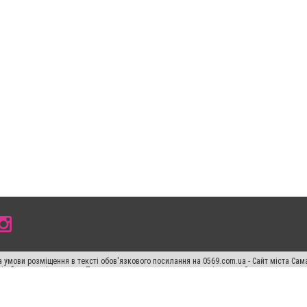
 умови розміщення в тексті обов'язкового посилання на 0569.com.ua - Сайт міста Сам
сті або в якості джерела. Порушення виняткових прав переслідується Законом.
ський спецпроєкт", "Політичні новини", "Пресреліз", "PR", "Офіційно", "Політична рек