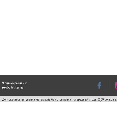
З питань реклами:
rek@citysites.ua
Допускається цитування матеріалів без отримання попередньої згоди 0569.com.ua за
пошукових систем гіперпосилання на цитовані статті не нижче другого абзацу в тек
Матеріали з плашками "Новини компаній", "Промо", "Партнерський матеріал", "Партнер