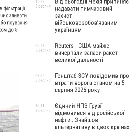
Від сьогодні Чехія припиняє
10:28
5 серпня
надавати тимчасовий
 фільтрації
захист
ючих зливати
військовозобов’язаним
або псування
українцям
ком до 5
Reuters - США майже
09:43
5 серпня
вичерпали запаси ракет
великої дальності
Генштаб ЗСУ повідомив про
08:59
5 серпня
втрати ворога станом на 5
серпня 2026 року
Єдиний НПЗ Грузії
15:11
3 серпня
відмовився від російської
нафти . Знайшов
альтернативу в двох країнах