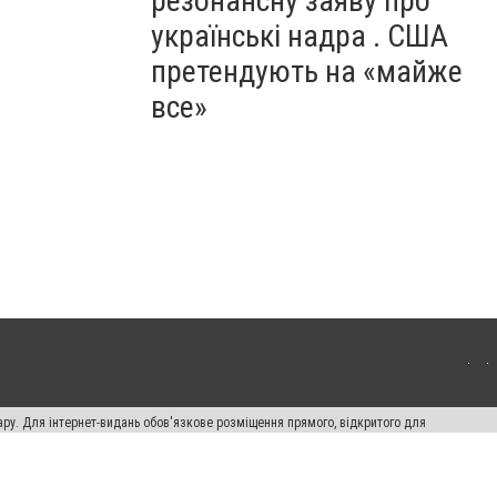
резонансну заяву про
українські надра . США
претендують на «майже
все»
ару. Для інтернет-видань обов'язкове розміщення прямого, відкритого для
лама" публікуються на правах реклами.