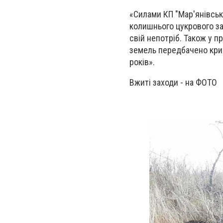
«Силами КП "Мар'янівськ
колишнього цукрового за
свій непотріб. Також у 
земель передбачено крим
років».
Вжиті заходи - на ФОТО