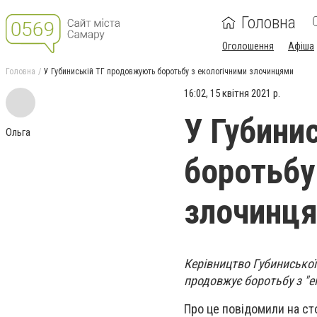
Головна
Оголошення
Афіша
Головна
У Губиниській ТГ продовжують боротьбу з екологічними злочинцями
16:02, 15 квітня 2021 р.
У Губини
Ольга
боротьбу
злочинц
Керівництво Губинисько
продовжує боротьбу з "
Про це повідомили на сто