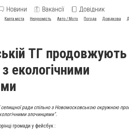
Новини
Вакансії
Довідник
Карта міста
Нерухомість
Авто / Мото
Погода
Довідкова
Д
ській ТГ продовжують
 з екологічними
ями
ї селищної ради спільно з Новомосковською окружною пр
екологічними злочинцями".
рінці громади у фейсбук :