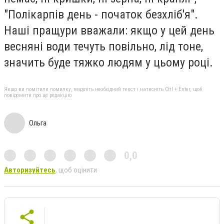
"Полікарпів день - початок безхліб'я".
Наші пращури вважали: якщо у цей день
весняні води течуть повільно, лід тоне,
значить буде тяжко людям у цьому році.
Якщо ви помітили помилку, виділіть необхідний текст і натисніть Ctrl + Enter, щоб
повідомити про це редакцію
Ольга
0,0
Авторизуйтесь
, щоб оцінити