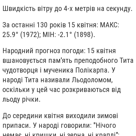
Швидкість вітру до 4-х метрів на секунду.
За останні 130 років 15 квітня: МАКС:
25.9° (1972); МІН: -2.1° (1898).
Народний прогноз погоди: 15 квітня
вшановується пам'ять преподобного Тита
чудотворця і мученика Полікарпа. У
народі Тита називали Льодоломом,
оскільки у цей час розкриваються від
льоду річки.
До середини квітня виходили зимові
припаси. У народі говорили: "Нічого
немає, ні кришки, ні зерна, ні краплі";