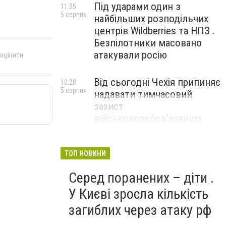
Під ударами один з
11:25
5 серпня
найбільших розподільчих
центрів Wildberries та НПЗ .
Безпілотники масовано
атакували росію
 оцінити
Від сьогодні Чехія припиняє
10:28
5 серпня
надавати тимчасовий
захист
військовозобов’язаним
українцям
ТОП НОВИНИ
Серед поранених – діти .
У Києві зросла кількість
загиблих через атаку рф