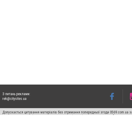
З питань реклами:
rek@citysites.ua
Допускається цитування матеріалів без отримання попередньої згоди 0569.com.ua за
пошукових систем гіперпосилання на цитовані статті не нижче другого абзацу в тек
Матеріали з плашками "Новини компаній", "Промо", "Партнерський матеріал", "Партнер