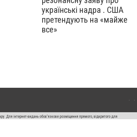
резонансну заяву про
українські надра . США
претендують на «майже
все»
ару. Для інтернет-видань обов'язкове розміщення прямого, відкритого для
лама" публікуються на правах реклами.