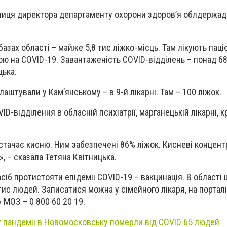
ниця директора департаменту охорони здоров’я облдержадм
базах області – майже 5,8 тис ліжко-місць. Там лікують паціє
ою на COVID-19. Завантаженість COVID-відділень – понад 68
цька.
лаштували у Кам’янському – в 9-й лікарні. Там – 100 ліжок.
ID-відділення в обласній психіатрії, марганецькій лікарні, к
истачає кисню. Ним забезпечені 86% ліжок. Кисневі концен
, – сказала Тетяна Квітницька.
сіб протистояти епідемії COVID-19 – вакцинація. В області
ис людей. Записатися можна у сімейного лікаря, на порталі
» МОЗ – 0 800 60 20 19.
у пандемії в Новомосковську померли від COVID 65 людей