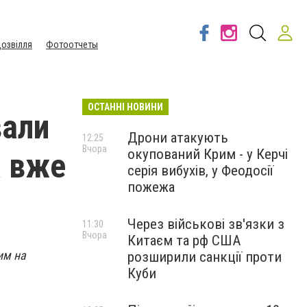
озвілля
Фотоотчеты
ОСТАННІ НОВИНИ
вали
Дрони атакують
12:25
Вчора
окупований Крим - у Керчі
а вже
серія вибухів, у Феодосії
пожежа
Через військові зв'язки з
11:30
Вчора
Китаєм та рф США
им на
розширили санкції проти
Куби