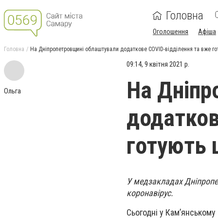
Головна
Оголошення
Афіша
Головна
На Дніпропетровщині облаштували додаткове COVID-відділення та вже го
09:14, 9 квітня 2021 р.
На Дніпр
Ольга
додатков
готують 
У медзакладах Дніпропе
коронавірус.
Сьогодні у Кам’янському в