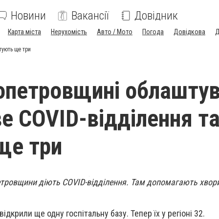
Новини
Вакансії
Довідник
Карта міста
Нерухомість
Авто / Мото
Погода
Довідкова
Д
тують ще три
опетровщині облашту
е COVID-відділення т
ще три
тровщини діють COVID-відділення. Там допомагають хвор
ідкрили ще одну госпітальну базу. Тепер їх у регіоні 32.