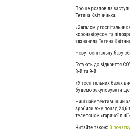
Про це розповіла заступ
Тетяна Квітницька.
«Загалом у госпітальних 
коронавірусом та підозр
зазначила Тетяна Квітни
Нову госпітальну базу об
Готують до відкриття COV
3-й та 9-й.
«У госпітальних базах в
будемо закуповувати ще»
Нині найефективніший за
зробили вже понад 24,6 т
телефоном «гарячої лінії
Читайте також:
З початк