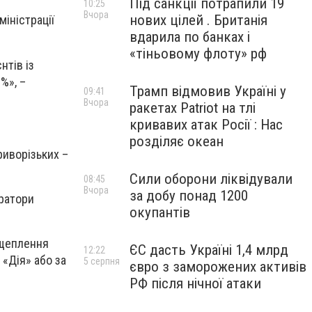
Під санкції потрапили 19
10:25
Вчора
нових цілей . Британія
іністрації
вдарила по банках і
«тіньовому флоту» рф
нтів із
%», –
Трамп відмовив Україні у
09:41
Вчора
ракетах Patriot на тлі
кривавих атак Росії : Нас
розділяє океан
риворізьких –
Сили оборони ліквідували
08:45
Вчора
за добу понад 1200
тратори
окупантів
 щеплення
ЄС дасть Україні 1,4 млрд
12:22
 «Дія» або за
5 серпня
євро з заморожених активів
РФ після нічної атаки