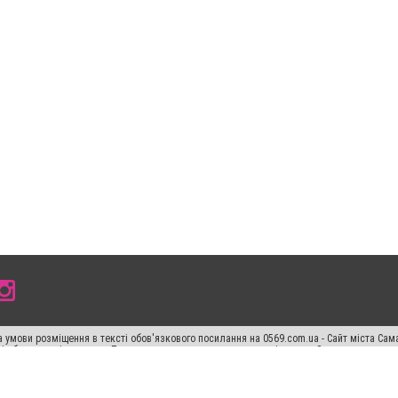
 умови розміщення в тексті обов'язкового посилання на 0569.com.ua - Сайт міста Сам
сті або в якості джерела. Порушення виняткових прав переслідується Законом.
ський спецпроєкт", "Політичні новини", "Пресреліз", "PR", "Офіційно", "Політична рек