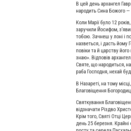
В цей день архангел Гавр
народить Сина Божого — 
Коли Марії було 12 років
заручили Йосифом, з’явив
тобою. Зачнеш у лоні і п
назветься, і дасть йому 
повіки та й царству його
знаю». Відповів архангел
Святе, що народиться, на
раба Господня, нехай буд
В Назареті, на тому місц
Благовіщення Богородиці
Святкування Благовіщенн
відзначати Різдво Христ
Крім того, Святі Отці Ц
день 25 березня. Крайні 
посту та середа Пасхаль