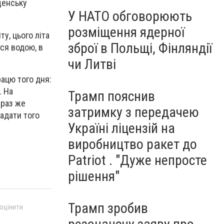
щенську
У НАТО обговорюють
розміщення ядерної
у, цього літа
зброї в Польщі, Фінляндії
ся водою, в
чи Литві
ацю того дня:
. На
Трамп пояснив
араз же
затримку з передачею
ладати того
Україні ліцензій на
виробництво ракет до
Patriot . "Дуже непросте
рішення"
Трамп зробив
 оцінити