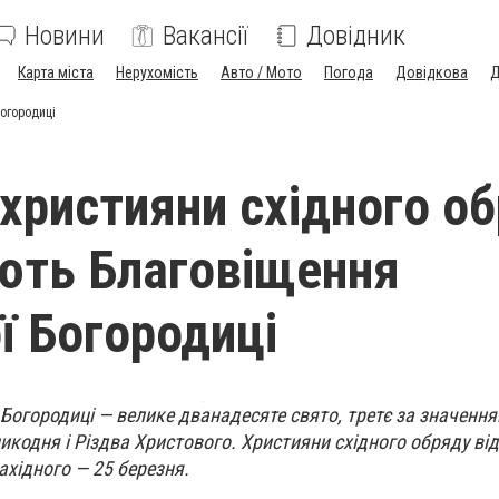
Новини
Вакансії
Довідник
Карта міста
Нерухомість
Авто / Мото
Погода
Довідкова
Д
Богородиці
 християни східного о
ють Благовіщення
ї Богородиці
Богородиці — велике дванадесяте свято, третє за значенн
еликодня і Різдва Христового. Християни східного обряду в
ахідного — 25 березня.