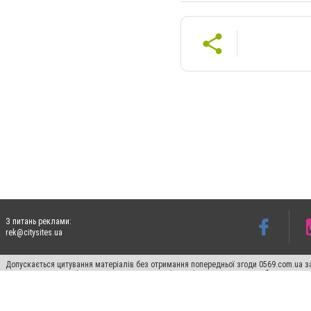
З питань реклами:
rek@citysites.ua
Допускається цитування матеріалів без отримання попередньої згоди 0569.com.ua за
пошукових систем гіперпосилання на цитовані статті не нижче другого абзацу в тек
Матеріали з плашками "Новини компаній", "Промо", "Партнерський матеріал", "Партнер