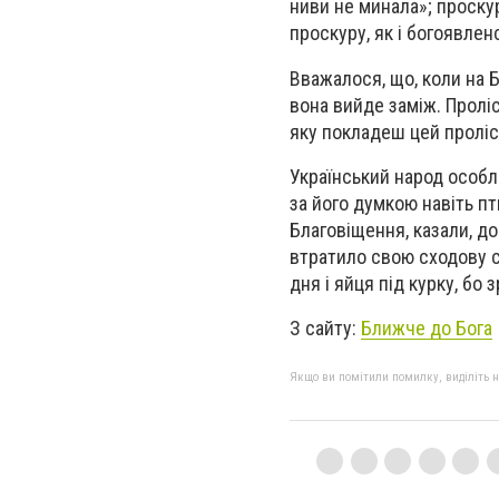
ниви не минала»; проску
проскуру, як і богоявлен
Вважалося, що, коли на Б
вона вийде заміж. Пролі
яку покладеш цей пролі
Український народ особл
за його думкою навіть пт
Благовіщення, казали, до
втратило свою сходову си
дня і яйця під курку, бо
З сайту:
Ближче до Бога
Якщо ви помітили помилку, виділіть нео