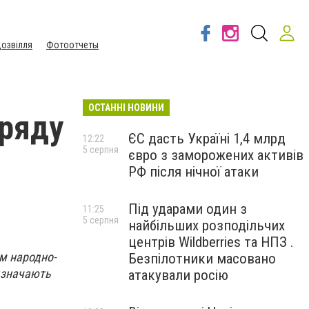
озвілля
Фотоотчеты
ОСТАННІ НОВИНИ
бряду
ЄС дасть Україні 1,4 млрд
12:22
5 серпня
євро з заморожених активів
РФ після нічної атаки
Під ударами один з
11:25
5 серпня
найбільших розподільчих
центрів Wildberries та НПЗ .
ям народно-
Безпілотники масовано
ідзначають
атакували росію