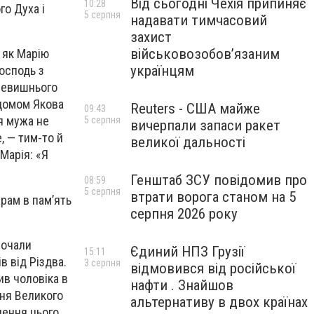
Від сьогодні Чехія припиняє
10:28
го Духа і
5 серпня
надавати тимчасовий
захист
військовозобов’язаним
, як Марію
українцям
Господь з
Всевишнього
 домом Якова
Reuters - США майже
09:43
 я мужа не
5 серпня
вичерпали запаси ракет
, — тим-то й
великої дальності
Марія: «Я
Генштаб ЗСУ повідомив про
08:59
5 серпня
втрати ворога станом на 5
храм в пам’ять
серпня 2026 року
почали
Єдиний НПЗ Грузії
15:11
в від Різдва.
3 серпня
відмовився від російської
ив чоловіка в
нафти . Знайшов
жня Великого
альтернативу в двох країнах
чення цього