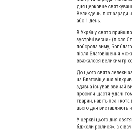
дня церковне святкуванн
Великдень; піст заради 
або 1 день.
В Україну свято прийшло
зустрічі весни» (після С
поборола зиму, Бог благ
після Благовіщення можн
вважалося великим гріх
До цього свята лелеки за
на Благовіщення відкрива
здавна існував звичай в
просили щастя-удачі тому
тварин, навіть пса і кот
цього дня виставляють н
У церкві цього дня святя
бджоли роїлися», а сіва