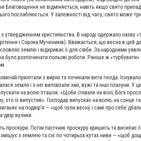
я Благовіщення не відміняється, навіть якщо свято припад
нього послаблюється. У залежності від часу, свято може три
 з утвердженням християнства. В народі одержало назву «
трітення і Сорока Мучеників). Вважається, що весна в цей 
ословляє землю і відкриває її для сівби. За народними уяв
а було розпочинати польові роботи. Раніше ж «турбувати»
ом.
звичай прилітали з вирію та починали вити гнізда. Існувало 
лася земля і з неї виповзали змії, вужі та інші плазуни. У ц
ипускати на волю пташок: «Щоби співали на волі, Бога прос
, хто їх випустив». Господар випускає на волю, на сонце та
а виганяє на подвір’я — «щоб чули весну і самі про себе дбал
а двір вулики.
ть проскури. Потім пасічник проскуру кришить та висипає її
ч змішує з землею та сіє по чотирьох кутах ниви — «щоб до