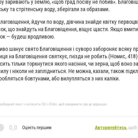
ру заривають у землю, «щоб град посіву не побив». Благові
ську та стрітенську воду, зберігали за образами.
лаговіщення, йдучи по воду, дівчина знайде квітку первоцвіт
сок, що знайдуть на Благовіщення, віщує щастя. Якщо вмити
сок — будеш вродливою.
иво шанує свято Благовіщення і суворо забороняє всяку пр
иця на Благовіщення святкує, гнізда не робить (Номис, 418)
сить тільки торкнутися якого насіння, чи зерна, щоб воно з
лу і ніколи не заплідниться. Не можна, казали, також підк
 зробляться бовтунами, або вилупляться з них каліки.
бхідний текст і натисніть Ctrl + Enter, щоб повідомити про це редакцію
0,0
Оцініть першим
Авторизуйтесь
, щоб