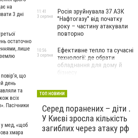
ає на
Росія зруйнувала 37 АЗК
11:41
вати 3 дні
3 серпня
"Нафтогазу" від початку
року – частину атакували
повторно
третьої
день остаточно
леннями, лише
Ефективне тепло та сучасні
10:56
 землю
3 серпня
технології: де обрати
обладнання для дому й
бізнесу
повір’я, що
НОВИНИ КОМПАНІЙ
ей день
лавляли та
ТОП НОВИНИ
кож всіх
и». Пасічники
Серед поранених – діти .
У Києві зросла кількість
 у мед, «щоб
загиблих через атаку рф
щова хмара