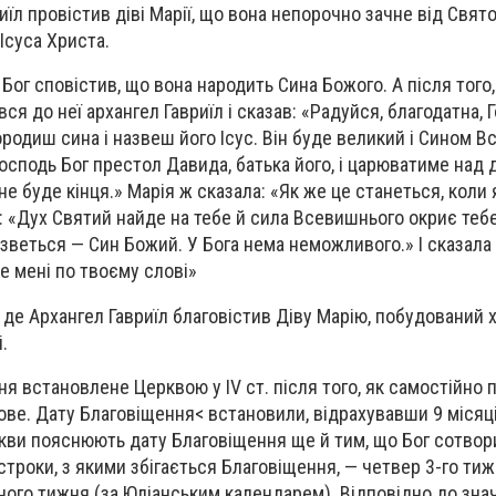
иїл провістив діві Марії, що вона непорочно зачне від Cвято
Ісуса Христа.
, Бог сповістив, що вона народить Сина Божого. А після того
ся до неї архангел Гавриїл і сказав: «Радуйся, благодатна, 
ородиш сина і назвеш його Ісус. Він буде великий і Сином 
Господь Бог престол Давида, батька його, і царюватиме над
 не буде кінця.» Марія ж сказала: «Як же це станеться, коли
: «Дух Святий найде на тебе й сила Всевишнього окриє тебе
зветься — Син Божий. У Бога нема неможливого.» І сказала 
е мені по твоєму слові»
і, де Архангел Гавриїл благовістив Діву Марію, побудований 
.
я встановлене Церквою у IV ст. після того, як самостійно 
ове. Дату Благовіщення< встановили, відрахувавши 9 місяці
еркви пояснюють дату Благовіщення ще й тим, що Бог сотвор
строки, з якими збігається Благовіщення, — четвер 3-го ти
ного тижня (за Юліанським календарем). Відповідно до зна