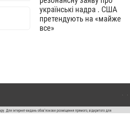
резонансну заяву про
українські надра . США
претендують на «майже
все»
ару. Для інтернет-видань обов'язкове розміщення прямого, відкритого для
лама" публікуються на правах реклами.