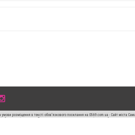
 умови розміщення в тексті обов'язкового посилання на 0569.com.ua - Сайт міста Сам
сті або в якості джерела. Порушення виняткових прав переслідується Законом.
ський спецпроєкт", "Політичні новини", "Пресреліз", "PR", "Офіційно", "Політична рек