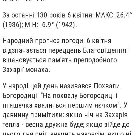
За останні 130 років 6 квітня: МАКС: 26.4°
(1986); МІН: -6.9° (1942).
Народний прогноз погоди: 6 квітня
відзначається переддень Благовіщення і
вшановується пам'ять преподобного
Захарії монаха.
У народі цей день називався Похвали
Богородиці: "На похвалу Богородиці і
пташечка хвалиться першим яєчком". У
давнину примітили: якщо ніч на Захарія
тепла - весна дружна буде; якщо зійде до
цього дня сніг, значить назовсім, якщо ні