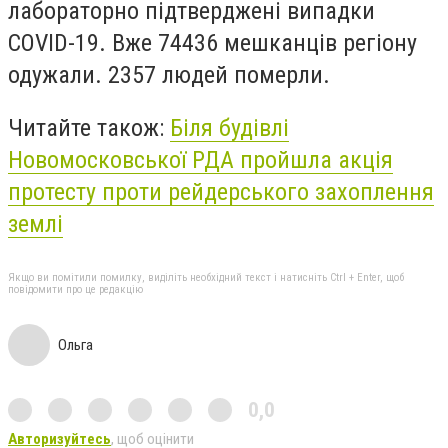
лабораторно підтверджені випадки
COVID-19. Вже 74436 мешканців регіону
одужали. 2357 людей померли.
Читайте також:
Біля будівлі
Новомосковської РДА пройшла акція
протесту проти рейдерського захоплення
землі
Якщо ви помітили помилку, виділіть необхідний текст і натисніть Ctrl + Enter, щоб
повідомити про це редакцію
Ольга
0,0
Авторизуйтесь
, щоб оцінити