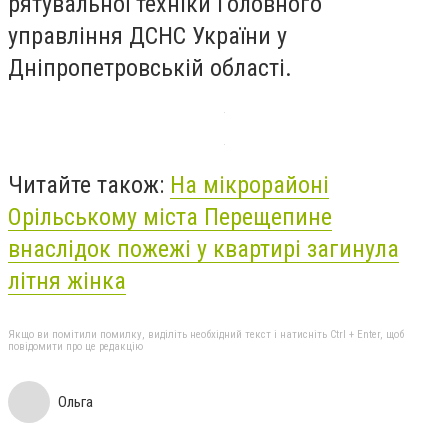
рятувальної техніки Головного
управління ДСНС України у
Дніпропетровській області.
Читайте також:
На мікрорайоні
Орільському міста Перещепине
внаслідок пожежі у квартирі загинула
літня жінка
Якщо ви помітили помилку, виділіть необхідний текст і натисніть Ctrl + Enter, щоб
повідомити про це редакцію
Ольга