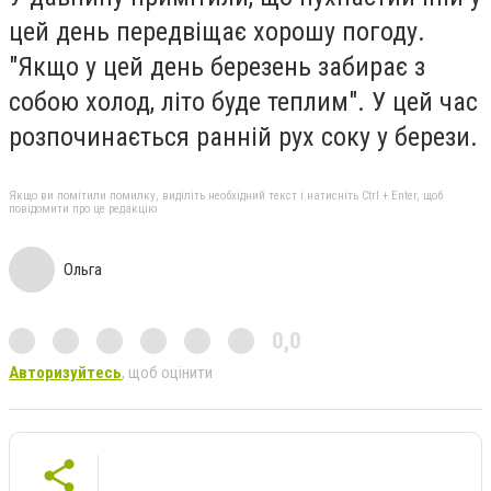
цей день передвіщає хорошу погоду.
"Якщо у цей день березень забирає з
собою холод, літо буде теплим". У цей час
розпочинається ранній рух соку у берези.
Якщо ви помітили помилку, виділіть необхідний текст і натисніть Ctrl + Enter, щоб
повідомити про це редакцію
Ольга
0,0
Авторизуйтесь
, щоб оцінити