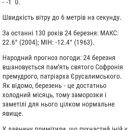
- -1 0.
Швидкість вітру до 6 метрів на секунду.
За останні 130 років 24 березня: МАКС:
22.6° (2004); МІН: -12.4° (1963).
Народний прогноз погоди: 24 березня
вшановується пам'ять святого Софронія
премудрого, патріарха Єрусалимського.
Як відомо, березень - це достатньо
холодний місяць, тому заморозки і
заметілі для нього цілком нормальне
явище.
У давнину примітили, що пухнастий іній у