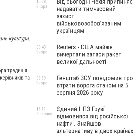
Від сьогодні Чехія припиняє
10:28
Вчора
надавати тимчасовий
захист
військовозобов’язаним
українцям
ань культури,
Reuters - США майже
09:43
Вчора
вичерпали запаси ракет
великої дальності
ра традиція.
керівників та
Генштаб ЗСУ повідомив про
08:59
Вчора
втрати ворога станом на 5
серпня 2026 року
Єдиний НПЗ Грузії
15:11
3 серпня
відмовився від російської
нафти . Знайшов
альтернативу в двох країнах