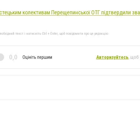
стецьким колективам Перещепинської ОТГ підтвердили зв
бхідний текст і натисніть Ctrl + Enter, щоб повідомити про це редакцію
0,0
Оцініть першим
Авторизуйтесь
, щоб