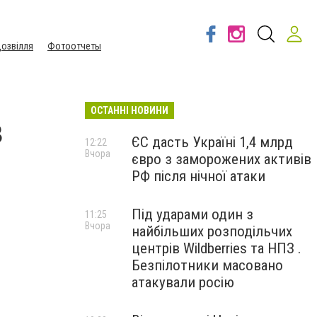
озвілля
Фотоотчеты
ОСТАННІ НОВИНИ
в
ЄС дасть Україні 1,4 млрд
12:22
Вчора
євро з заморожених активів
РФ після нічної атаки
Під ударами один з
11:25
Вчора
найбільших розподільчих
центрів Wildberries та НПЗ .
Безпілотники масовано
атакували росію