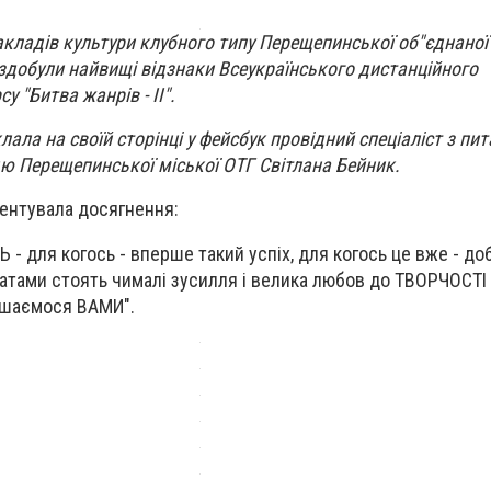
кладів культури клубного типу Перещепинської об"єднаної
здобули найвищі відзнаки Всеукраїнського дистанційного
 "Битва жанрів - ІІ".
ла на своїй сторінці у фейсбук провідний спеціаліст з пит
дю Перещепинської міської ОТГ Світлана Бейник.
ентувала досягнення:
- для когось - вперше такий успіх, для когось це вже - доб
атами стоять чималі зусилля і велика любов до ТВОРЧОСТІ 
ишаємося ВАМИ".