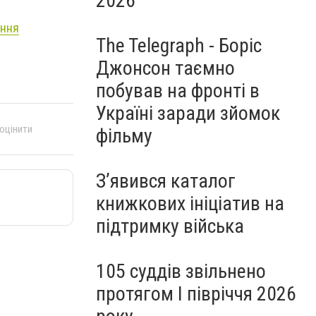
2026
ання
The Telegraph - Боріс
Джонсон таємно
побував на фронті в
Україні заради зйомок
 оцінити
фільму
З’явився каталог
книжкових ініціатив на
підтримку війська
105 суддів звільнено
протягом I півріччя 2026