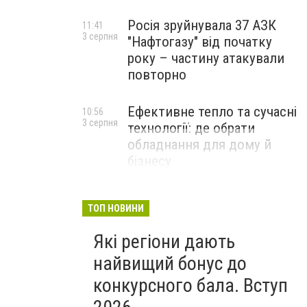
Росія зруйнувала 37 АЗК
11:41
3 серпня
"Нафтогазу" від початку
року – частину атакували
повторно
Ефективне тепло та сучасні
10:56
3 серпня
технології: де обрати
обладнання для дому й
бізнесу
НОВИНИ КОМПАНІЙ
ТОП НОВИНИ
Які регіони дають
найвищий бонус до
конкурсного бала. Вступ