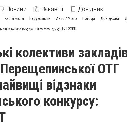
Новини
Вакансії
Довідник
Карта міста
Нерухомість
Авто / Мото
Погода
Довідкова
Д
йвищі відзнаки всеукраїнського конкурсу: ФОТОЗВІТ
кі колективи закладі
 Перещепинської ОТГ
найвищі відзнаки
нського конкурсу:
Т