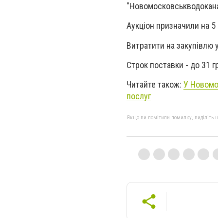
"Новомосковськводокана
Аукціон призначили на 5
Витратити на закупівлю 
Строк поставки - до 31 г
Читайте також:
У Новомо
послуг
Якщо ви помітили помилку, виділіть нео