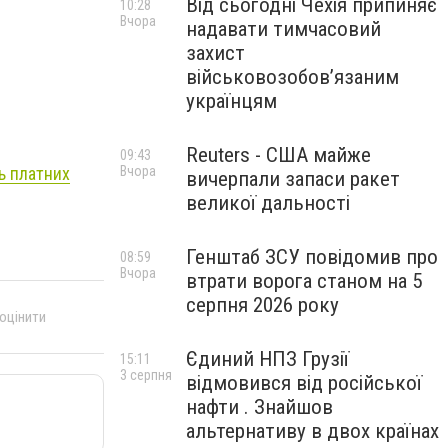
Від сьогодні Чехія припиняє
10:28
Вчора
надавати тимчасовий
захист
військовозобов’язаним
українцям
Reuters - США майже
09:43
ь платних
Вчора
вичерпали запаси ракет
великої дальності
Генштаб ЗСУ повідомив про
08:59
Вчора
втрати ворога станом на 5
серпня 2026 року
 оцінити
Єдиний НПЗ Грузії
15:11
3 серпня
відмовився від російської
нафти . Знайшов
альтернативу в двох країнах