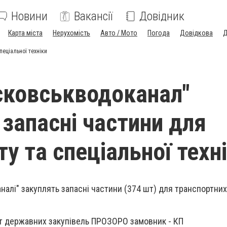
Новини
Вакансії
Довідник
Карта міста
Нерухомість
Авто / Мото
Погода
Довідкова
Д
еціальної техніки
ковськводоканал"
 запасні частини для
у та спеціальної техн
алі" закуплять запасні частини (374 шт) для транспортних
йт державних закупівель ПРОЗОРО замовник - КП