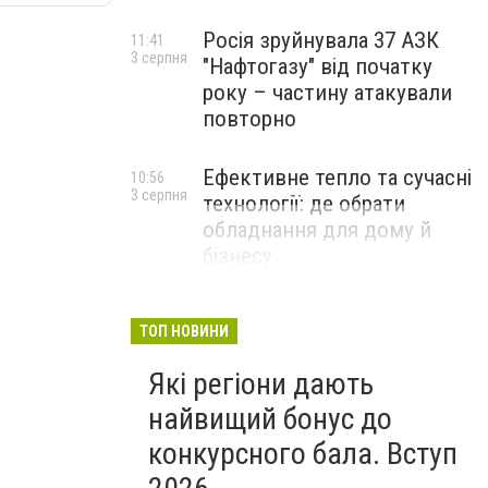
Росія зруйнувала 37 АЗК
11:41
3 серпня
"Нафтогазу" від початку
року – частину атакували
повторно
Ефективне тепло та сучасні
10:56
3 серпня
технології: де обрати
обладнання для дому й
бізнесу
НОВИНИ КОМПАНІЙ
ТОП НОВИНИ
Які регіони дають
найвищий бонус до
конкурсного бала. Вступ