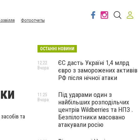
озвілля
Фотоотчеты
ОСТАННІ НОВИНИ
ЄС дасть Україні 1,4 млрд
12:22
Вчора
євро з заморожених активів
РФ після нічної атаки
іки
Під ударами один з
11:25
Вчора
найбільших розподільчих
центрів Wildberries та НПЗ .
 засобів та
Безпілотники масовано
атакували росію