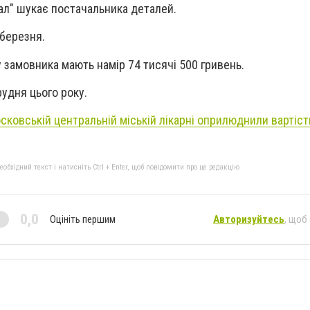
л" шукає постачальника деталей.
 березня.
у замовника мають намір 74 тисячі 500 гривень.
рудня цього року.
сковській центральній міській лікарні оприлюднили вартіст
бхідний текст і натисніть Ctrl + Enter, щоб повідомити про це редакцію
0,0
Оцініть першим
Авторизуйтесь
, щоб