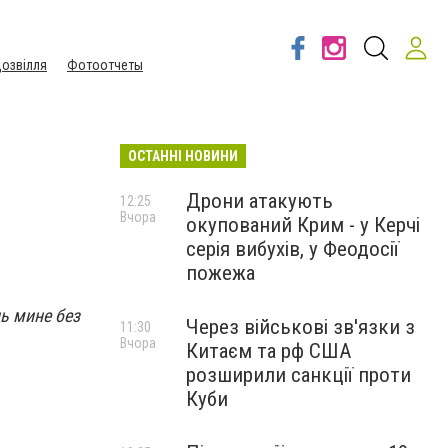
озвілля
Фотоотчеты
ОСТАННІ НОВИНИ
Дрони атакують
12:25
Вчора
окупований Крим - у Керчі
серія вибухів, у Феодосії
пожежа
ь мине без
Через військові зв'язки з
11:30
Вчора
Китаєм та рф США
розширили санкції проти
Куби