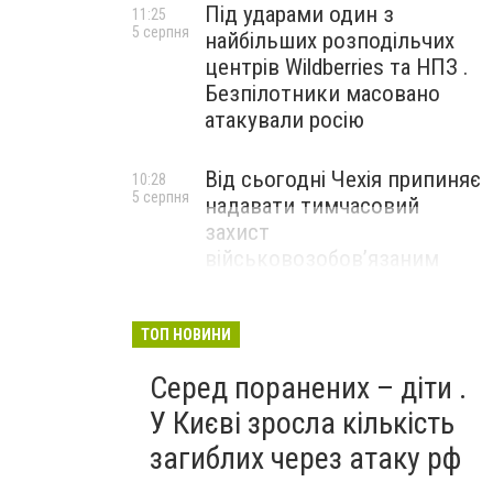
Під ударами один з
11:25
5 серпня
найбільших розподільчих
центрів Wildberries та НПЗ .
Безпілотники масовано
атакували росію
Від сьогодні Чехія припиняє
10:28
5 серпня
надавати тимчасовий
захист
військовозобов’язаним
українцям
ТОП НОВИНИ
Серед поранених – діти .
У Києві зросла кількість
загиблих через атаку рф