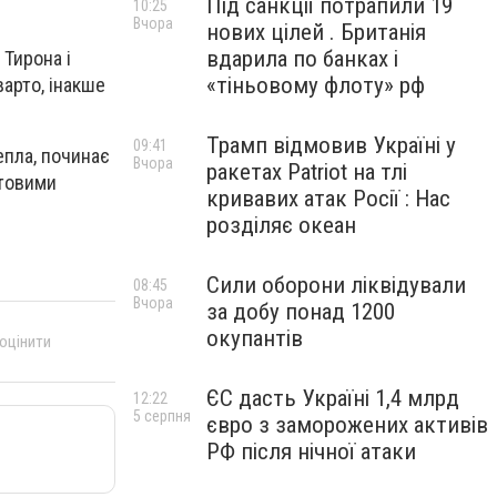
Під санкції потрапили 19
10:25
Вчора
нових цілей . Британія
вдарила по банках і
Тирона і
«тіньовому флоту» рф
варто, інакше
Трамп відмовив Україні у
09:41
епла, починає
Вчора
ракетах Patriot на тлі
птовими
кривавих атак Росії : Нас
розділяє океан
Сили оборони ліквідували
08:45
Вчора
за добу понад 1200
окупантів
 оцінити
ЄС дасть Україні 1,4 млрд
12:22
5 серпня
євро з заморожених активів
РФ після нічної атаки