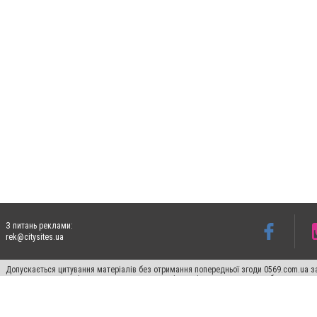
З питань реклами:
rek@citysites.ua
Допускається цитування матеріалів без отримання попередньої згоди 0569.com.ua за
пошукових систем гіперпосилання на цитовані статті не нижче другого абзацу в тек
Матеріали з плашками "Новини компаній", "Промо", "Партнерський матеріал", "Партнер