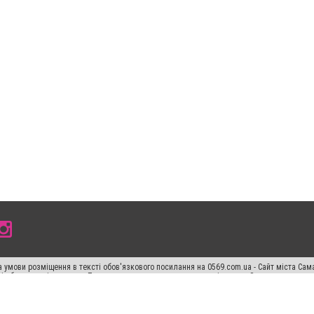
 умови розміщення в тексті обов'язкового посилання на 0569.com.ua - Сайт міста Сам
сті або в якості джерела. Порушення виняткових прав переслідується Законом.
ський спецпроєкт", "Політичні новини", "Пресреліз", "PR", "Офіційно", "Політична рек