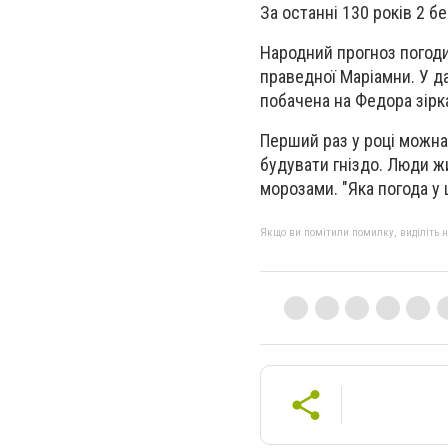
За останні 130 років 2 бе
Народний прогноз погоди
праведної Маріамни. У д
побачена на Федора зірк
Перший раз у році можна 
будувати гніздо. Люди ж
морозами. "Яка погода у ц
Якщо ви помітили помилку, виділіть нео