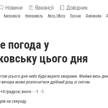
Новини
Вакансії
Довідник
Карта міста
Нерухомість
Авто / Мото
Погода
Довідкова
Д
е погода у
овську цього дня
гом усього дня небо буде вкрите хмарами. Майже весь ден
о вечора може розпочатися дрібний дощ зі снігом.
4 градуси; вночі - -1 -1.
рів на секунду.