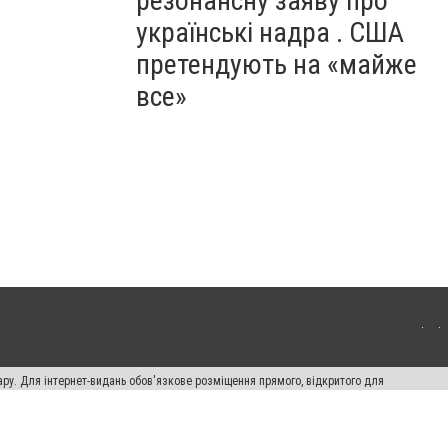
резонансну заяву про
українські надра . США
претендують на «майже
все»
ару. Для інтернет-видань обов'язкове розміщення прямого, відкритого для
лама" публікуються на правах реклами.