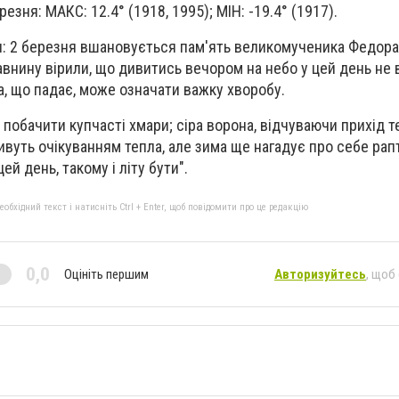
резня: МАКС: 12.4° (1918, 1995); МІН: -19.4° (1917).
: 2 березня вшановується пам'ять великомученика Федора 
авнину вірили, що дивитись вечором на небо у цей день не 
а, що падає, може означати важку хворобу.
побачити купчасті хмари; сіра ворона, відчуваючи прихід т
ивуть очікуванням тепла, але зима ще нагадує про себе ра
ей день, такому і літу бути".
бхідний текст і натисніть Ctrl + Enter, щоб повідомити про це редакцію
0,0
Оцініть першим
Авторизуйтесь
, щоб