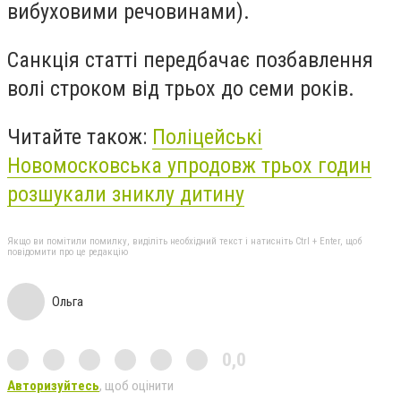
вибуховими речовинами).
Санкція статті передбачає позбавлення
волі строком від трьох до семи років.
Читайте також:
Поліцейські
Новомосковська упродовж трьох годин
розшукали зниклу дитину
Якщо ви помітили помилку, виділіть необхідний текст і натисніть Ctrl + Enter, щоб
повідомити про це редакцію
Ольга
0,0
Авторизуйтесь
, щоб оцінити