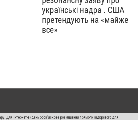
резонансну заяву про
українські надра . США
претендують на «майже
все»
ару. Для інтернет-видань обов'язкове розміщення прямого, відкритого для
лама" публікуються на правах реклами.