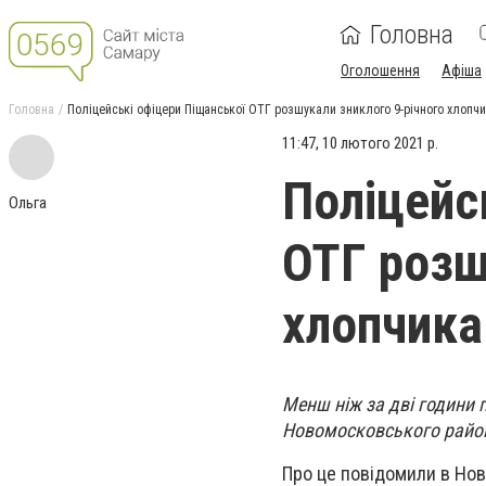
Головна
Оголошення
Афіша
Головна
Поліцейські офіцери Піщанської ОТГ розшукали зниклого 9-річного хлопч
11:47, 10 лютого 2021 р.
Поліцейс
Ольга
ОТГ розш
хлопчика
Менш ніж за дві години 
Новомосковського райо
Про це повідомили в Нов