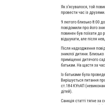
Як з’ясувалося, той пови
провести час із друзями
9 лютого близько 8:00 до
повідомили про його зни
повинен був поїхати до р
відшукати, але після не
Після надходження повід
зниклої дитини. Близько
приміщенні дитячого сад
батькам. На щастя за ча
Із батьками була провед
Вирішується питання про 
ст.184 КУпАП (невиконан
дітей).
Санкція статті тягне за