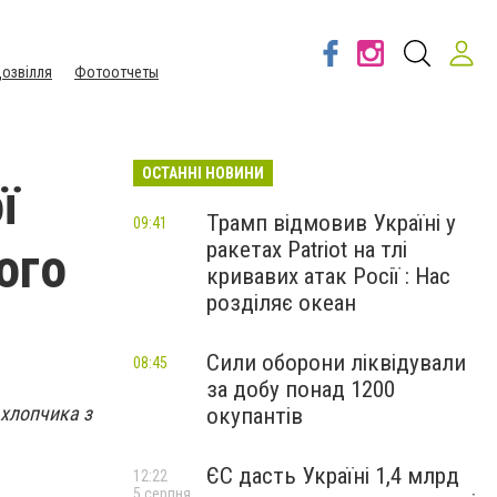
озвілля
Фотоотчеты
ОСТАННІ НОВИНИ
ї
Трамп відмовив Україні у
09:41
ракетах Patriot на тлі
ого
кривавих атак Росії : Нас
розділяє океан
Сили оборони ліквідували
08:45
за добу понад 1200
 хлопчика з
окупантів
ЄС дасть Україні 1,4 млрд
12:22
5 серпня