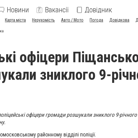
Новини
Вакансії
Довідник
Карта міста
Нерухомість
Авто / Мото
Погода
Довідкова
Д
ика
ькі офіцери Піщансько
укали зниклого 9-річн
поліцейські офіцери громади розшукали зниклого 9-річного
ну.
омосковському районному відділі поліції.