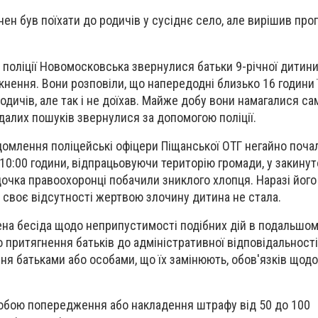
нен був поїхати до родичів у сусіднє село, але вирішив про
.
 поліції Новомосковська звернулися батьки 9-річної дитини,
кнення. Вони розповіли, що напередодні близько 16 години 
одичів, але так і не доїхав. Майже добу вони намагалися са
вдалих пошуків звернулися за допомогою поліції.
омлення поліцейські офіцери Піщанської ОТГ негайно поча
 10:00 години, відпрацьовуючи територію громади, у закину
очка правоохоронці побачили зниклого хлопця. Наразі йог
с своє відсутності жертвою злочину дитина не стала.
ена бесіда щодо неприпустимості подібних дій в подальшом
притягнення батьків до адміністративної відповідальності 
ня батьками або особами, що їх замінюють, обов'язків щод
 собою попередження або накладення штрафу від 50 до 100