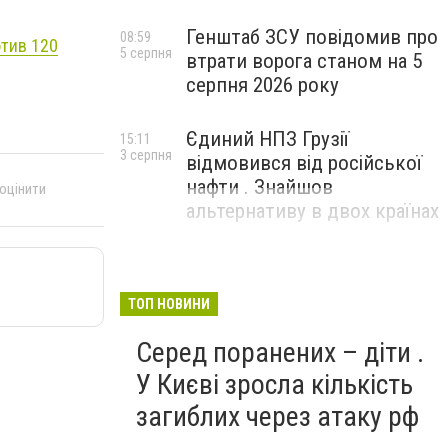
Генштаб ЗСУ повідомив про
08:59
тив 120
5 серпня
втрати ворога станом на 5
серпня 2026 року
Єдиний НПЗ Грузії
15:11
3 серпня
відмовився від російської
нафти . Знайшов
 оцінити
альтернативу в двох країнах
ТОП НОВИНИ
Серед поранених – діти .
У Києві зросла кількість
загиблих через атаку рф