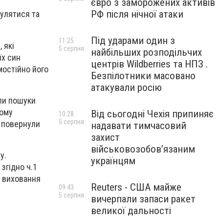
євро з заморожених активів
РФ після нічної атаки
гулятися та
Під ударами один з
11:25
 які
5 серпня
найбільших розподільчих
їх син
центрів Wildberries та НПЗ .
мостійно його
Безпілотники масовано
атакували росію
ли пошуки
тому
Від сьогодні Чехія припиняє
10:28
5 серпня
о повернули
надавати тимчасовий
захист
військовозобов’язаним
у.
українцям
згідно ч.1
о виховання
Reuters - США майже
09:43
5 серпня
вичерпали запаси ракет
великої дальності