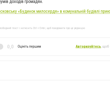
умів доходів громадян.
ковську «Будинок милосердя» в комунальній будівлі прию
бхідний текст і натисніть Ctrl + Enter, щоб повідомити про це редакцію
0,0
Оцініть першим
Авторизуйтесь
, щоб