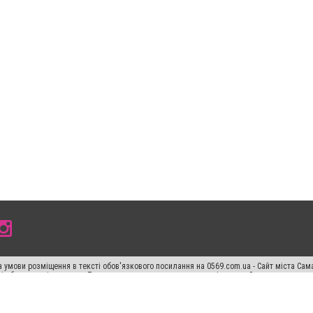
 умови розміщення в тексті обов'язкового посилання на 0569.com.ua - Сайт міста Сам
сті або в якості джерела. Порушення виняткових прав переслідується Законом.
ський спецпроєкт", "Політичні новини", "Пресреліз", "PR", "Офіційно", "Політична рек