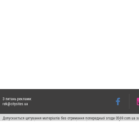
З питань реклами:
rek@citysites.ua
Допускається цитування матеріалів без отримання попередньої згоди 0569.com.ua за
пошукових систем гіперпосилання на цитовані статті не нижче другого абзацу в тек
Матеріали з плашками "Новини компаній", "Промо", "Партнерський матеріал", "Партнер