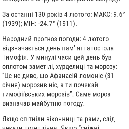
За останні 130 років 4 лютого: МАКС: 9.6°
(1939); МІН: -24.7° (1911).
Народний прогноз погоди: 4 лютого
відзначається день пам’ яті апостола
Тимофія. У минулі часи цей день був
оплотом заметілі, хурделиці та морозу:
“Це не диво, що Афанасій-ломоніс (31
січня) морозив ніс, а ти почекай
тимофіївських морозів”. Саме мороз
визначав майбутню погоду.
Якщо спітніли віконниці та рами, слід
чекати потепління. Якщо “сніжні