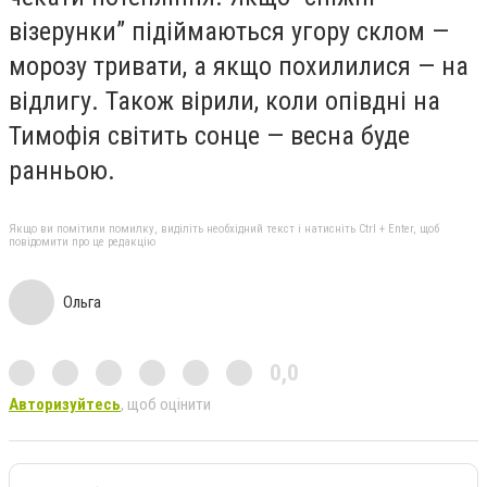
візерунки” підіймаються угору склом —
морозу тривати, а якщо похилилися — на
відлигу. Також вірили, коли опівдні на
Тимофія світить сонце — весна буде
ранньою.
Якщо ви помітили помилку, виділіть необхідний текст і натисніть Ctrl + Enter, щоб
повідомити про це редакцію
Ольга
0,0
Авторизуйтесь
, щоб оцінити