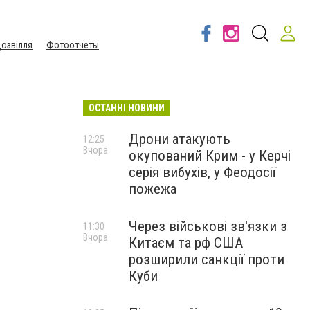
озвілля
Фотоотчеты
ОСТАННІ НОВИНИ
Дрони атакують
12:25
Вчора
окупований Крим - у Керчі
серія вибухів, у Феодосії
пожежа
Через військові зв'язки з
11:30
Вчора
Китаєм та рф США
розширили санкції проти
Куби