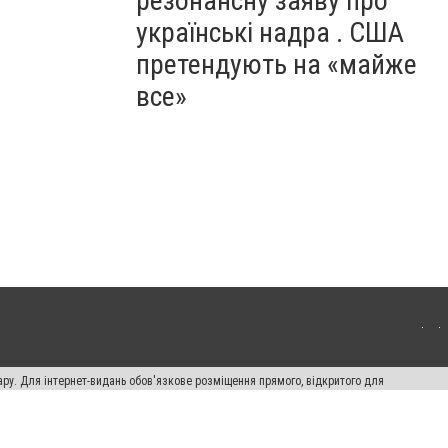
резонансну заяву про
українські надра . США
претендують на «майже
все»
ару. Для інтернет-видань обов'язкове розміщення прямого, відкритого для
лама" публікуються на правах реклами.