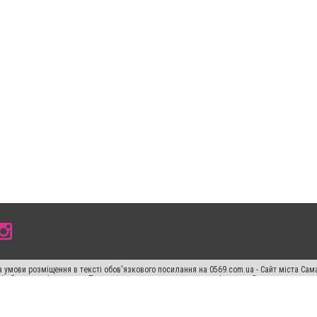
 умови розміщення в тексті обов'язкового посилання на 0569.com.ua - Сайт міста Сам
сті або в якості джерела. Порушення виняткових прав переслідується Законом.
ський спецпроєкт", "Політичні новини", "Пресреліз", "PR", "Офіційно", "Політична рек