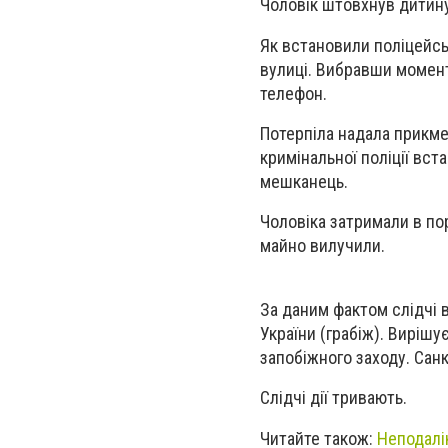
Чоловік штовхнув дитину
Як встановили поліцейськ
вулиці. Вибравши момент
телефон.
Потерпіла надала прикме
кримінальної поліції вс
мешканець.
Чоловіка затримали в по
майно вилучили.
За даним фактом слідчі 
України (грабіж). Виріш
запобіжного заходу. Санк
Слідчі дії тривають.
Читайте також:
Неподалі