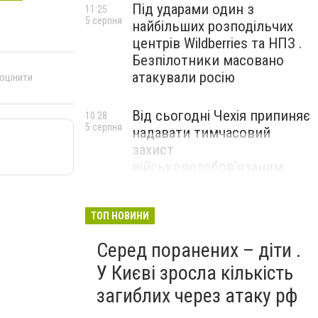
Під ударами один з
11:25
5 серпня
найбільших розподільчих
центрів Wildberries та НПЗ .
Безпілотники масовано
атакували росію
 оцінити
Від сьогодні Чехія припиняє
10:28
5 серпня
надавати тимчасовий
захист
військовозобов’язаним
українцям
ТОП НОВИНИ
Серед поранених – діти .
У Києві зросла кількість
загиблих через атаку рф