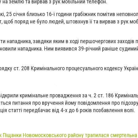
 на землю та вирвав з рук мобільний телефон.
і, 25 січня близько 16-ї години грабіжник помітив неповно
, щоб поряд не було людей, штовхнув її та вирвав з рук мо
ти нападника, завдяки яким в ході першочергових заходів 
тановили нападника. Ним виявився 39-річний раніше судими
рядку ст. 208 Кримінального процесуального кодексу Украї
відкрили кримінальне провадження за ч. 2 ст. 186 Кримінал
ується питання про вручення йому повідомлення про підозр
ція статті передбачає від 4-х до 6 років позбавлення волі.
к Піщанки Новомосковського району трапилася смертельна