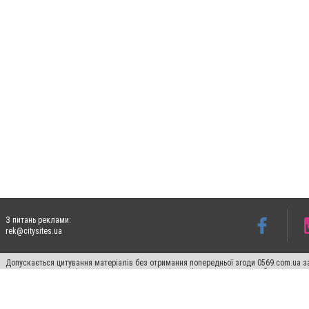
З питань реклами:
rek@citysites.ua
Допускається цитування матеріалів без отримання попередньої згоди 0569.com.ua за
пошукових систем гіперпосилання на цитовані статті не нижче другого абзацу в тек
Матеріали з плашками "Новини компаній", "Промо", "Партнерський матеріал", "Партнер