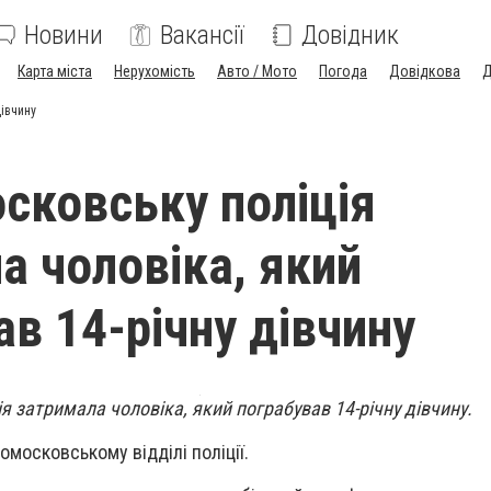
Новини
Вакансії
Довідник
Карта міста
Нерухомість
Авто / Мото
Погода
Довідкова
Д
дівчину
сковську поліція
а чоловіка, який
ав 14-річну дівчину
я затримала чоловіка, який пограбував 14-річну дівчину.
московському відділі поліції.