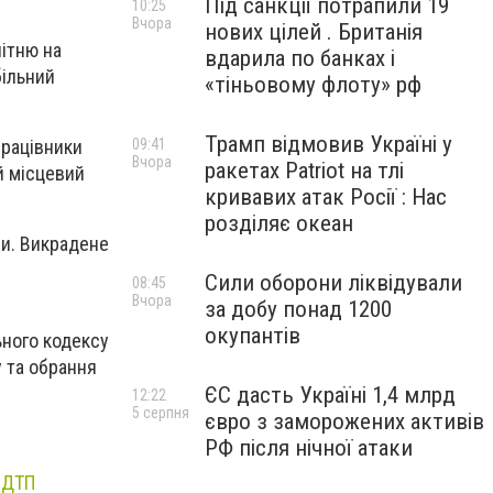
Під санкції потрапили 19
10:25
Вчора
нових цілей . Британія
літню на
вдарила по банках і
більний
«тіньовому флоту» рф
Трамп відмовив Україні у
працівники
09:41
Вчора
ракетах Patriot на тлі
й місцевий
кривавих атак Росії : Нас
розділяє океан
ни. Викрадене
Сили оборони ліквідували
08:45
Вчора
за добу понад 1200
окупантів
ьного кодексу
у та обрання
ЄС дасть Україні 1,4 млрд
12:22
5 серпня
євро з заморожених активів
РФ після нічної атаки
 ДТП