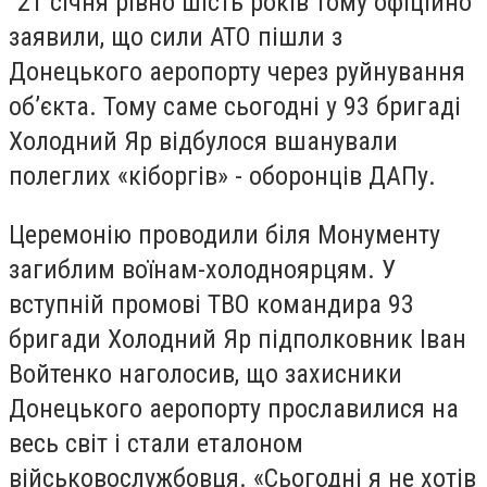
"21 січня рівно шість років тому офіційно
заявили, що сили АТО пішли з
Донецького аеропорту через руйнування
об’єкта. Тому саме сьогодні у 93 бригаді
Холодний Яр відбулося вшанували
полеглих «кіборгів» - оборонців ДАПу.
Церемонію проводили біля Монументу
загиблим воїнам-холодноярцям. У
вступній промові ТВО командира 93
бригади Холодний Яр підполковник Іван
Войтенко наголосив, що захисники
Донецького аеропорту прославилися на
весь світ і стали еталоном
військовослужбовця. «Сьогодні я не хотів