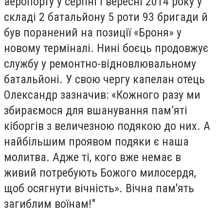
аеропорту у серпні і вересні 2014 року у
складі 2 батальйону 5 роти 93 бригади й
був поранений на позиції «Броня» у
новому терміналі. Нині боєць продовжує
службу у ремонтно-відновлювальному
батальйоні. У свою чергу капелан отець
Олександр зазначив: «Кожного разу ми
збираємося для вшанування пам’яті
кіборгів з величезною подякою до них. А
найбільшим проявом подяки є наша
молитва. Адже ті, кого вже немає в
живий потребують Божого милосердя,
щоб осягнути вічність». Вічна пам'ять
загиблим воїнам!"