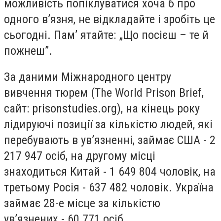
можливість попіклуватися хоча б про
одного в’язня, не відкладайте і зробіть це
сьогодні. Пам’ ятайте: „Що посієш – те й
пожнеш”.
За даними Міжнародного центру
вивчення тюрем (The World Prison Brief,
сайт: prisonstudies.org), на кінець року
лідируючі позиції за кількістю людей, які
перебувають в ув’язненні, займає США - 2
217 947 осіб, на другому місці
знаходиться Китай - 1 649 804 чоловік, на
третьому Росія - 637 482 чоловік. Україна
займає 28-е місце за кількістю
ув’язнених - 60 771 осіб.