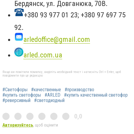
Бердянск, ул. Довганюка, 70В.
+380 93 977 01 23; +380 97 697 75
92.
arledoffice@gmail.com
arled.com.ua
Якщо ви помітили помилку, виділіть необхідний текст і натисніть Ctrl + Enter, щоб
повідомити про це редакцію
#Светофоры
#качественные
#производство
#купить светофоры
#ARLED
#купить качественный светофор
#реверсивный
#светодиодный
0,0
Авторизуйтесь
, щоб оцінити