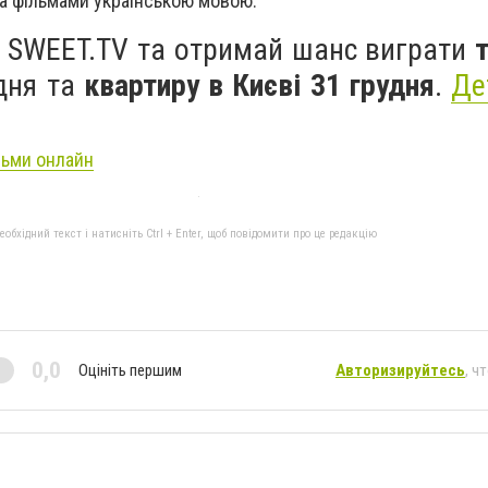
а фільмами українською мовою.
 SWEET.TV та отримай шанс виграти
ня та
квартиру в Києві 31 грудня
.
Де
льми онлайн
бхідний текст і натисніть Ctrl + Enter, щоб повідомити про це редакцію
0,0
Оцініть першим
Авторизируйтесь
, ч