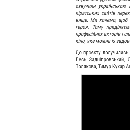
озвучили українською
піратських сайтів пере
вище. Ми хочемо, щоб г
героя. Тому приділяєм
професійних акторів і с
кіно, яке можна із задо
До проєкту долучились у
Лесь Задніпровський, Л
Полякова, Тимур Кухар А