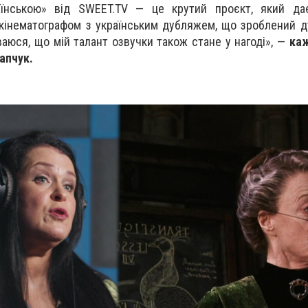
аїнською» від SWEET.TV — це крутий проєкт, який да
кінематографом з українським дубляжем, що зроблений д
аюся, що мій талант озвучки також стане у нагоді», —
ка
апчук.