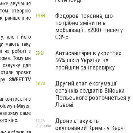
ське звучання
штом створює
Федоров пояснив, що
10:44
і раніше її не
потрібно змінити в
мобілізації . «200+ тисяч у
СЗЧ»
у, але і його
ди мають таку
і на роботі з
Антисанітарія в укриттях .
09:21
норма. Тому ми
56% шкіл України не
а озвучку для
пройшли санперевірку
пустили проєкт
атру
SWEET.TV
Другий етап ексгумації
08:23
останків солдатів Війська
Польського розпочнеться у
мі контракти з
Львові
Goldwyn-Mayer.
 напряму саме
ого кіно.
Дрони атакують
12:25
7 серпня
окупований Крим - у Керчі
или дубляж та