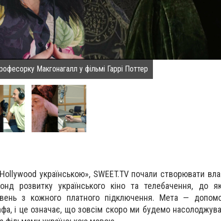
рофесорку Макгонагалл у фільмі Гаррі Поттер
Hollywood українською», SWEET.TV почали створювати вла
нд розвитку українського кіно та телебачення, до як
вень з кожного платного підключення. Мета — допомо
афа, і це означає, що зовсім скоро ми будемо насолоджув