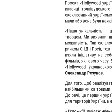
Проєкт «Hollywood укра
класиці голлівудськог
ексклюзивний україномов
мали або вона була неяк
«Наша унікальність — ц
творцем. Ми виявили, щ
можливість. Так склало
ринком СНД і Росії, тож 
взяли ініціативу на с
фільмів, які свого часу
«Hollywood українсько
Олександр Резунов.
Для того, щоб реалізува
найбільшими світовими к
До речі, це перший укр
для території України, а
«Художній дубляж філь