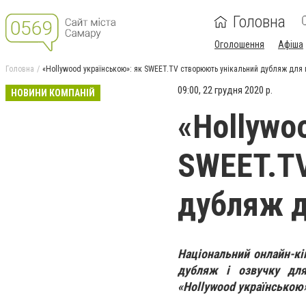
Головна
Оголошення
Афіша
Головна
«Hollywood українською»: як SWEET.TV створюють унікальний дубляж для г
09:00, 22 грудня 2020 р.
НОВИНИ КОМПАНІЙ
«Hollywo
SWEET.TV
дубляж д
Національний онлайн-к
дубляж і озвучку для
«Hollywood українською».