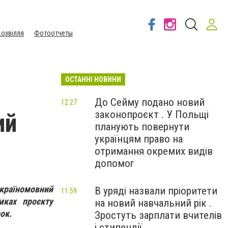
озвілля
Фотоотчеты
ОСТАННІ НОВИНИ
До Сейму подано новий
12:27
законопроєкт . У Польщі
ий
планують повернути
українцям право на
в
отримання окремих видів
допомог
україномовний
В уряді назвали пріоритети
11:59
мках проєкту
на новий навчальний рік .
ок.
Зростуть зарплати вчителів
і стипендії