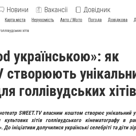
Новини
Вакансії
Довідник
Карта міста
Нерухомість
Авто / Мото
Погода
Довідкова
Д
оллівудських хітів
od українською»: як
 створюють унікальн
ля голлівудських хіті
інотеатр SWEET.TV власним коштом створює унікальний 
 культових хітів голлівудського кінематографу в ра
 До ініціативи долучилися українські селебріті та діти зір