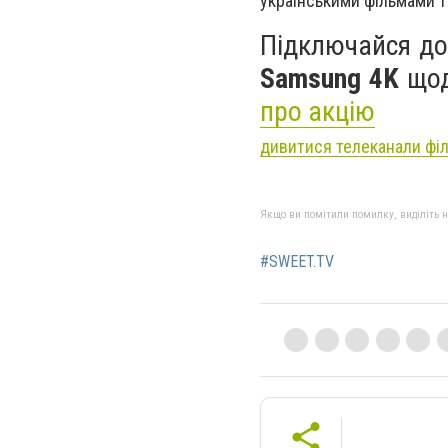
українськими фільмами т
Підключайся до
Samsung 4K
щод
про акцію
дивитися телеканали фі
Якщо ви помітили помилку, виділіть нео
#SWEET.TV