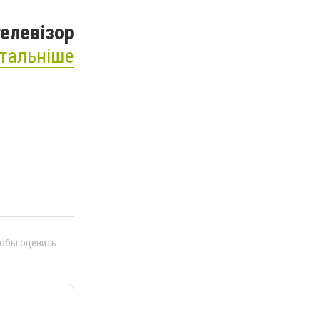
телевізор
тальніше
тобы оценить