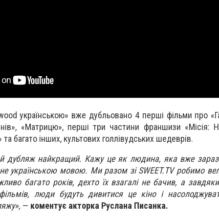
wood українською» вже дубльовано 4 перші фільми про «Га
нів», «Матрицю», перші три частини франшизи «Місія: Н
 та багато інших, культових голлівудських шедеврів.
ий дубляж найкращий. Кажу це як людина, яка вже зараз
і не українською мовою. Ми разом зі SWEET.TV робимо вел
ливо багато років, дехто їх взагалі не бачив, а завдяк
ільмів, люди будуть дивитися це кіно і насолоджува
ляжу»,
—
коментує акторка Руслана Писанка.