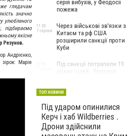
серія вибухів, у Феодосії
оже глядачам
пожежа
якість значно
су улюбленого
Через військові зв'язки з
11:30
, підбираємо
7 серпня
Китаєм та рф США
вжньому якісне
розширили санкції проти
 Резунов.
Куби
тор Андрієнко,
 зірок: Марія
Під санкції потрапили 19
10:25
7 серпня
нових цілей . Британія
вдарила по банках і
«тіньовому флоту» рф
ТОП НОВИНИ
Під ударом опинилися
Керч і хаб Wildberries .
Дрони здійснили