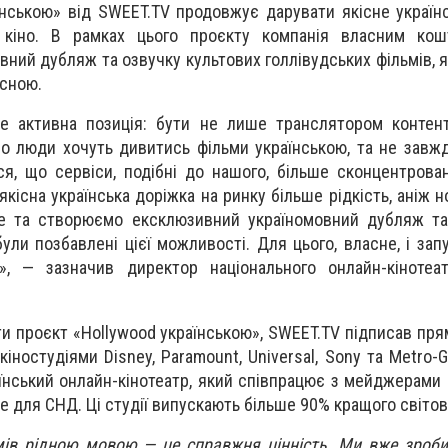
їнською» від SWEET.TV продовжує дарувати якісне україн
о кіно. В рамках цього проєкту компанія власним ко
ний дубляж та озвучку культових голлівудських фільмів, як
існою.
е активна позиція: бути не лише транслятором контент
о люди хочуть дивитись фільми українською, та не завж
ся, що сервіси, подібні до нашого, більше сконцентрован
якісна українська доріжка на ринку більше рідкість, аніж 
ебе та створюємо ексклюзивний україномовний дубляж т
 були позбавлені цієї можливості. Для цього, власне, і за
ю», — зазначив директор національного онлайн-кіноте
ти проєкт «Hollywood українською», SWEET.TV підписав пря
іностудіями Disney, Paramount, Universal, Sony та Metro-
аїнський онлайн-кінотеатр, який співпрацює з мейджерами
 не для СНД. Ці студії випускають більше 90% кращого світов
мів рідною мовою — це справжня цінність. Ми вже зроб