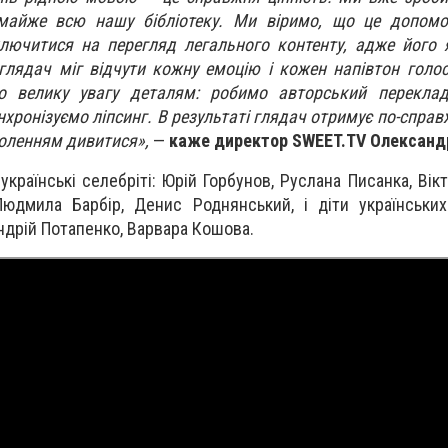
 майже всю нашу бібліотеку. Ми віримо, що це допом
ключитися на перегляд легального контенту, адже його 
лядач міг відчути кожну емоцію і кожен напівтон голо
о велику увагу деталям: робимо авторський переклад
инхронізуємо ліпсинг. В результаті глядач отримує по-спра
воленням дивитися»,
—
каже директор SWEET.TV Олександр
країнські селебріті: Юрій Горбунов, Руслана Писанка, Вік
юдмила Барбір, Денис Роднянський, і діти українських
ндрій Потапенко, Варвара Кошова.