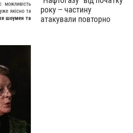
"Нафтогазу" від початку
є можливість
року – частину
уже якісно та
атакували повторно
же шоумен та