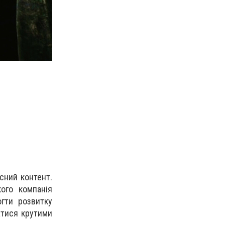
Віктор Андрієнко дублює дядька Вернона у фільмі 
сний контент.
ого компанія
гти розвитку
атися крутими