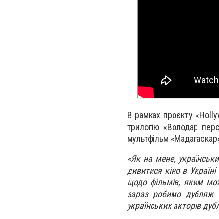
В рамках проєкту «Holly
трилогію «Володар перс
мультфільм «Мадагаскар»
«Як на мене, українськ
дивитися кіно в Україн
щодо фільмів, яким мож
зараз робимо дубляж ф
українських акторів дуб