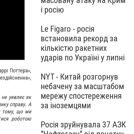
масовану атаку на Крим
і росію
Le Figaro - росія
встановила рекорд за
кількістю ракетних
ударів по Україні у липні
ррі Поттера»,
NYT - Китай розгорнув
ездійсненна»,
небачену за масштабом
мережу спостереження
 не уявляє як
за іноземцями
ику справу. А
и тому, що ми
тися роботою
Росія зруйнувала 37 АЗК