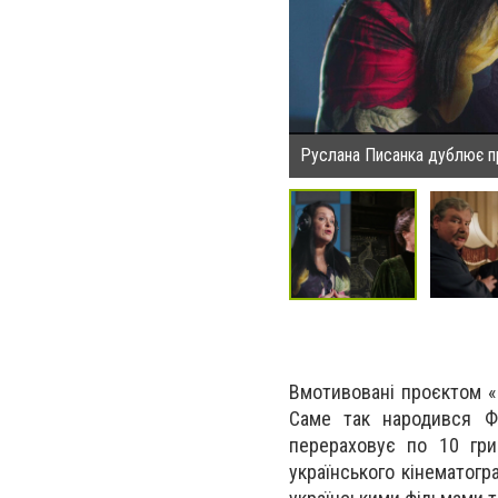
Руслана Писанка дублює п
Вмотивовані проєктом «
Саме так народився Фо
перераховує по 10 гри
українського кінематогр