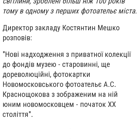
світлини, зроблені більш ніж 100 років
тому в одному з перших фотоательє міста.
Директор закладу Костянтин Мешко
розповів:
"Нові надходження з приватної колекції
до фондів музею - старовинні, ще
дореволюційні, фотокартки
Новомосковського фотоательє А.С.
Краснощокова з зображеним на ній
юним новомосковцем - початок ХХ
століття".