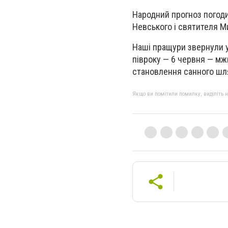
Народний прогноз погоди
Невського і святителя М
Наші пращури звернули ув
півроку — 6 червня — мж
становлення санного шлях
Якщо ви помітили помилку, виділіть нео