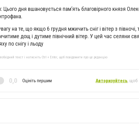
: Цього дня вшановується пам’ять благовірного князя Оле
итрофана.
агу на те, що якщо 6 грудня мжичить сніг і вітер з півночі, 
ичитиме дощ і дутиме північний вітер. У цей час селяни св
у по снігу і льоду
бхідний текст і натисніть Ctrl + Enter, щоб повідомити про це редакцію
0,0
Оцініть першим
Авторизуйтесь
, щоб