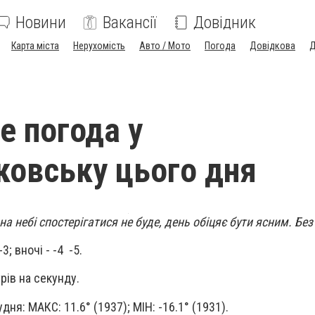
Новини
Вакансії
Довідник
Карта міста
Нерухомість
Авто / Мото
Погода
Довідкова
Д
е погода у
овську цього дня
 небі спостерігатися не буде, день обіцяє бути ясним. Без
3; вночі - -4 -5.
рів на секунду.
удня: МАКС: 11.6° (1937); МІН: -16.1° (1931).