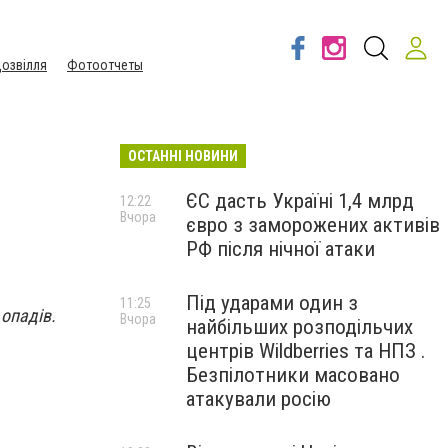
озвілля
Фотоотчеты
ОСТАННІ НОВИНИ
ЄС дасть Україні 1,4 млрд
12:22
Вчора
євро з заморожених активів
РФ після нічної атаки
Під ударами один з
11:25
 опадів.
Вчора
найбільших розподільчих
центрів Wildberries та НПЗ .
Безпілотники масовано
атакували росію