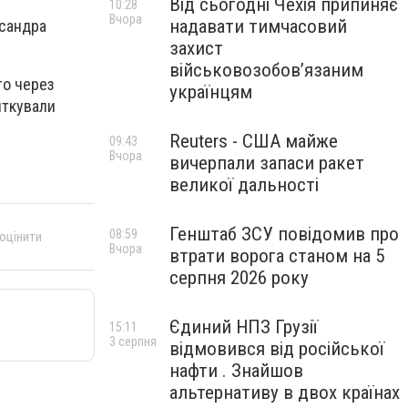
Від сьогодні Чехія припиняє
10:28
Вчора
надавати тимчасовий
ксандра
захист
військовозобов’язаним
то через
українцям
яткували
Reuters - США майже
09:43
Вчора
вичерпали запаси ракет
великої дальності
Генштаб ЗСУ повідомив про
08:59
 оцінити
Вчора
втрати ворога станом на 5
серпня 2026 року
Єдиний НПЗ Грузії
15:11
3 серпня
відмовився від російської
нафти . Знайшов
альтернативу в двох країнах