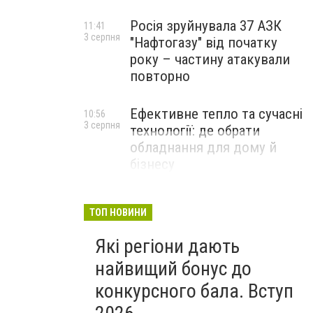
Росія зруйнувала 37 АЗК
11:41
3 серпня
"Нафтогазу" від початку
року – частину атакували
повторно
Ефективне тепло та сучасні
10:56
3 серпня
технології: де обрати
обладнання для дому й
бізнесу
НОВИНИ КОМПАНІЙ
ТОП НОВИНИ
Які регіони дають
найвищий бонус до
конкурсного бала. Вступ