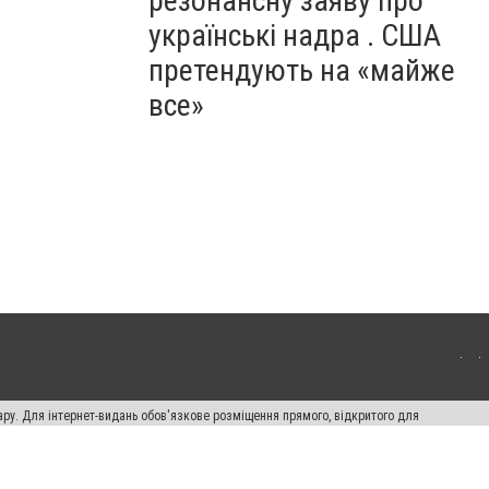
резонансну заяву про
українські надра . США
претендують на «майже
все»
ару. Для інтернет-видань обов'язкове розміщення прямого, відкритого для
лама" публікуються на правах реклами.