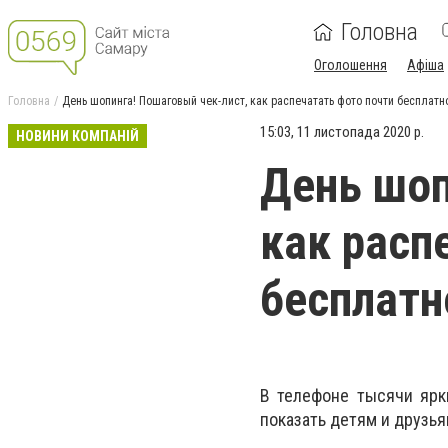
Головна
Оголошення
Афіша
Головна
День шопинга! Пошаговый чек-лист, как распечатать фото почти бесплатн
15:03, 11 листопада 2020 р.
НОВИНИ КОМПАНІЙ
День шоп
как расп
бесплатн
В телефоне тысячи ярк
показать детям и друзья