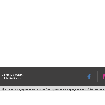
З питань реклами:
rek@citysites.ua
Допускається цитування матеріалів без отримання попередньої згоди 0569.com.ua за
пошукових систем гіперпосилання на цитовані статті не нижче другого абзацу в тек
Матеріали з плашками "Новини компаній", "Промо", "Партнерський матеріал", "Партнер