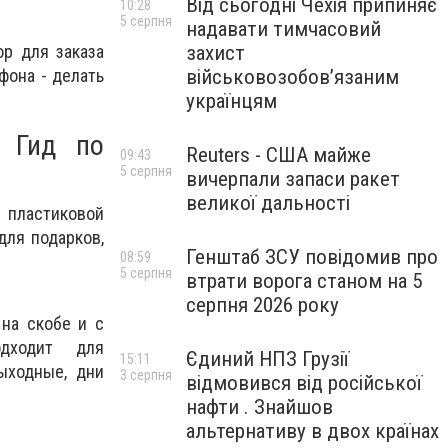
Від сьогодні Чехія припиняє
10:28
5 серпня
надавати тимчасовий
захист
р для заказа
військовозобов’язаним
фона - делать
українцям
. Гид по
Reuters - США майже
09:43
5 серпня
вичерпали запаси ракет
великої дальності
 пластиковой
для подарков,
Генштаб ЗСУ повідомив про
08:59
5 серпня
втрати ворога станом на 5
серпня 2026 року
на скобе и с
одходит для
Єдиний НПЗ Грузії
15:11
ыходные, дни
3 серпня
відмовився від російської
нафти . Знайшов
альтернативу в двох країнах