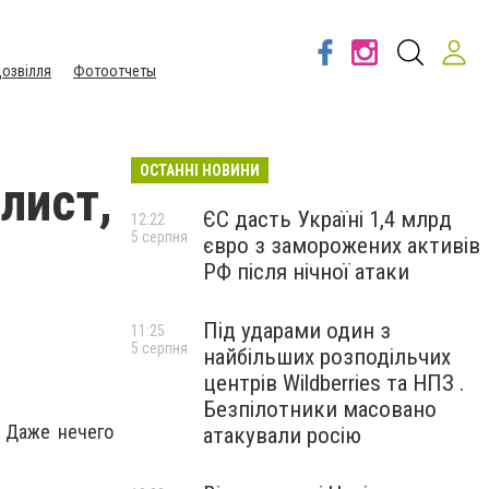
озвілля
Фотоотчеты
ОСТАННІ НОВИНИ
лист,
ЄС дасть Україні 1,4 млрд
12:22
5 серпня
євро з заморожених активів
РФ після нічної атаки
Під ударами один з
11:25
5 серпня
найбільших розподільчих
центрів Wildberries та НПЗ .
Безпілотники масовано
 Даже нечего
атакували росію