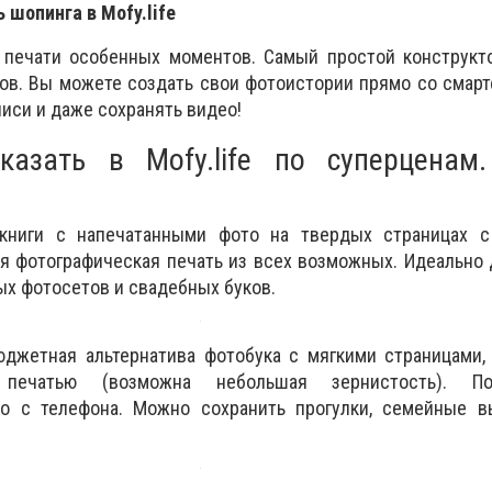
 шопинга в Mofy.life
печати особенных моментов. Самый простой конструкто
итов. Вы можете создать свои фотоистории прямо со смарт
иси и даже сохранять видео!
азать в Mofy.life по суперценам
ниги с напечатанными фото на твердых страницах с
я фотографическая печать из всех возможных. Идеально 
ых фотосетов и свадебных буков.
джетная альтернатива фотобука с мягкими страницами, 
й печатью (возможна небольшая зернистость). П
о с телефона. Можно сохранить прогулки, семейные в