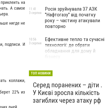
приклеить на
чать. А самое
Росія зруйнувала 37 АЗК
11:41
3 серпня
ьера.
"Нафтогазу" від початку
року – частину атакували
ольше нигде не
повторно
Ефективне тепло та сучасні
10:56
3 серпня
, подписи. И
технології: де обрати
обладнання для дому й
бізнесу
НОВИНИ КОМПАНІЙ
ТОП НОВИНИ
ать коллажи,
Серед поранених – діти .
У Києві зросла кількість
уберет 22% из
загиблих через атаку рф
очих дней.