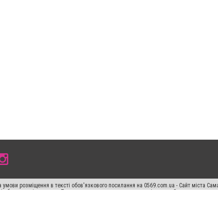
 умови розміщення в тексті обов'язкового посилання на 0569.com.ua - Сайт міста Сам
сті або в якості джерела. Порушення виняткових прав переслідується Законом.
ський спецпроєкт", "Політичні новини", "Пресреліз", "PR", "Офіційно", "Політична рек