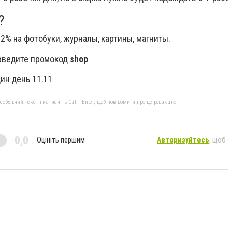
?
2% на фотобуки, журналы, картины, магниты.
 введите промокод
shop
ин день 11.11
бхідний текст і натисніть Ctrl + Enter, щоб повідомити про це редакцію
0,0
Оцініть першим
Авторизуйтесь
, щоб