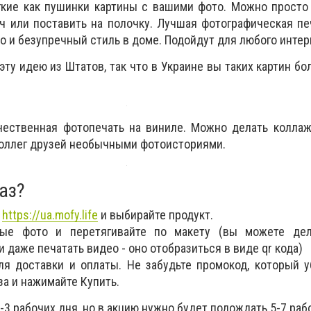
кие как пушинки картины с вашими фото. Можно просто 
ч или поставить на полочку. Лучшая фотографическая пе
ло и безупречный стиль в доме. Подойдут для любого интер
 эту идею из Штатов, так что в Украине вы таких картин б
ественная фотопечать на виниле. Можно делать коллажи
коллег друзей необычными фотоисториями.
аз?
т
https://ua.mofy.life
и выбирайте продукт.
ые фото и перетягивайте по макету (вы можете дел
и даже печатать видео - оно отобразиться в виде qr кода)
я доставки и оплаты. Не забудьте промокод, который 
а и нажимайте Купить.
3 рабочих дня, но в акцию нужно будет подождать 5-7 раб