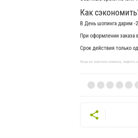
Как сэкономить
В День шопинга дарим -2
При оформлении заказа
Срок действия только од
Якщо ви помітили помилку, виділіть нео