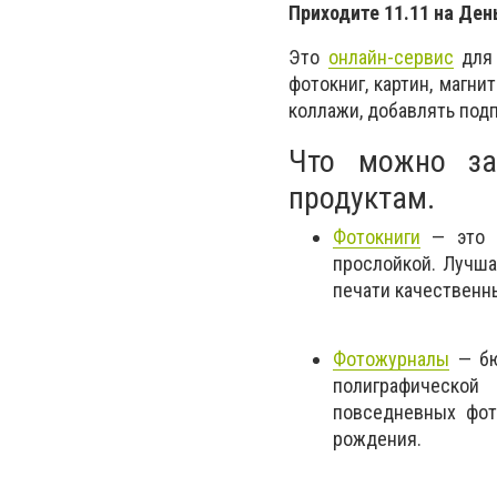
Приходите 11.11 на День
Это
онлайн-сервис
для 
фотокниг, картин, магн
коллажи, добавлять подп
Что можно зак
продуктам.
Фотокниги
— это к
прослойкой. Лучша
печати качественн
Фотожурналы
— бю
полиграфическо
повседневных фот
рождения.