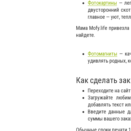
Фотокартины
— лег
двусторонний скот
главное — уют, теп
Мама Mofy.life привезла
найдете.
Фотомагниты
— кач
удивлять родных, 
Как сделать зак
Переходите на сай
Загружайте любим
добавлять текст ил
Введите данные дл
суммы вашего заказ
Обычные сроки печати 1-