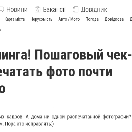
Новини
Вакансії
Довідник
Карта міста
Нерухомість
Авто / Мото
Погода
Довідкова
Д
о
инга! Пошаговый чек-
ечатать фото почти
о
их кадров. А дома ни одной распечатанной фотографии?
м. Пора это исправлять:)