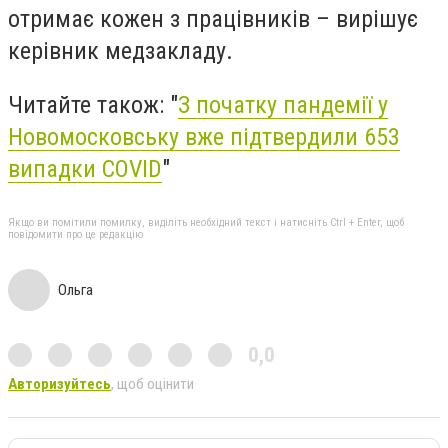
отримає кожен з працівників – вирішує
керівник медзакладу.
Читайте також: "
З початку пандемії у
Новомосковську вже підтвердили 653
випадки COVID
"
Якщо ви помітили помилку, виділіть необхідний текст і натисніть Ctrl + Enter, щоб
повідомити про це редакцію
Ольга
0,0
Авторизуйтесь
, щоб оцінити