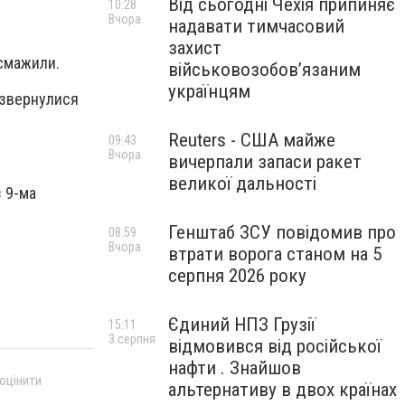
Від сьогодні Чехія припиняє
10:28
Вчора
надавати тимчасовий
захист
осмажили.
військовозобов’язаним
українцям
в звернулися
Reuters - США майже
09:43
Вчора
вичерпали запаси ракет
великої дальності
з 9-ма
Генштаб ЗСУ повідомив про
08:59
Вчора
втрати ворога станом на 5
серпня 2026 року
Єдиний НПЗ Грузії
15:11
3 серпня
відмовився від російської
нафти . Знайшов
 оцінити
альтернативу в двох країнах