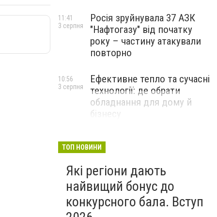
Росія зруйнувала 37 АЗК
11:41
3 серпня
"Нафтогазу" від початку
року – частину атакували
повторно
Ефективне тепло та сучасні
10:56
3 серпня
технології: де обрати
обладнання для дому й
бізнесу
НОВИНИ КОМПАНІЙ
ТОП НОВИНИ
Які регіони дають
найвищий бонус до
конкурсного бала. Вступ