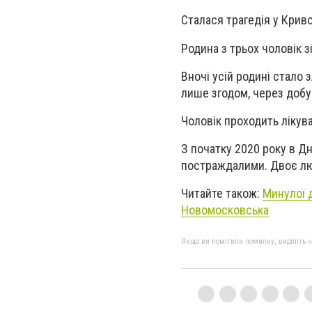
Сталася трагедія у Криво
Родина з трьох чоловік 
Вночі усій родині стало
лише згодом, через добу.
Чоловік проходить лікува
З початку 2020 року в Дн
постраждалими. Двоє л
Читайте також:
Минулої 
Новомосковська
Якщо ви помітили помилку, виділіть нео