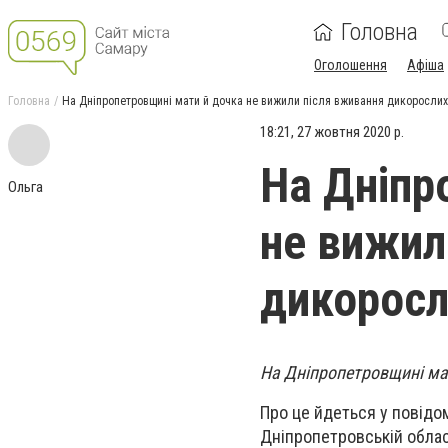
Головна
Оголошення
Афіша
Головна
На Дніпропетровщині мати й дочка не вижили після вживання дикорослих
18:21, 27 жовтня 2020 р.
На Дніпр
Ольга
не вижил
дикоросл
На Дніпропетровщині мат
Про це йдеться у повід
Дніпропетровській облас