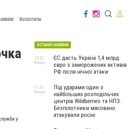
озвілля
Фотоотчеты
ОСТАННІ НОВИНИ
очка
ЄС дасть Україні 1,4 млрд
12:22
Вчора
євро з заморожених активів
РФ після нічної атаки
Під ударами один з
11:25
Вчора
найбільших розподільчих
центрів Wildberries та НПЗ .
Безпілотники масовано
атакували росію
служби у