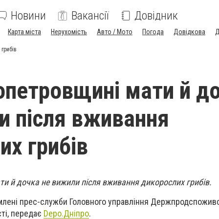
Новини
Вакансії
Довідник
Карта міста
Нерухомість
Авто / Мото
Погода
Довідкова
Д
 грибів
опетровщині мати й д
и після вживання
их грибів
и й дочка не вижили після вживання дикорослих грибів.
омлені прес-служби Головного управління Держпродспожив
ті, передає
Depo.Дніпро
.