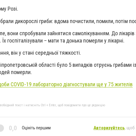
му Розі.
зібрали дикорослі гриби: вдома почистили, помили, потім п
 зле, вони спробували зайнятися самолікуванням. До лікарі
 Їх госпіталізували – мати та донька померли у лікарні.
ння, він у стані середньої тяжкості.
іпропетровській області було 5 випадків отруєнь грибами і
юдей померли.
доби COVID-19 лабораторно діагностували ще у 75 жителів
бхідний текст і натисніть Ctrl + Enter, щоб повідомити про це редакцію
0,0
Оцініть першим
Авторизуйтесь
, щоб