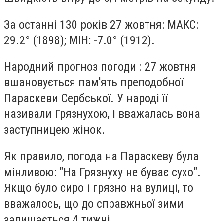
За останні 130 років 27 жовтня: МАКС:
29.2° (1898); МІН: -7.0° (1912).
Народний прогноз погоди : 27 жовтня
вшановується пам'ять преподобної
Параскеви Сербської. У народі її
називали Грязнухою, і вважалась вона
заступницею жінок.
Як правило, погода на Параскеву була
мінливою: "На Грязнуху не буває сухо".
Якщо було сиро і грязно на вулиці, то
вважалось, що до справжньої зими
залишається 4 тижні.