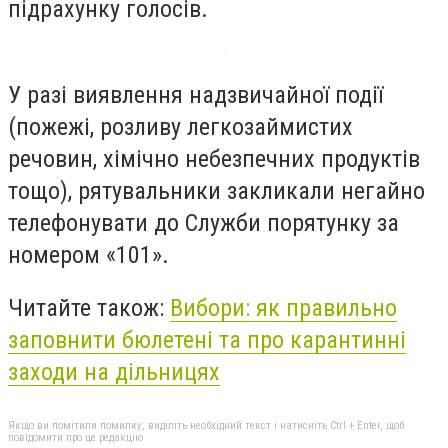
підрахунку голосів.
У разі виявлення надзвичайної події
(пожежі, розливу легкозаймистих
речовин, хімічно небезпечних продуктів
тощо), рятувальники закликали негайно
телефонувати до Служби порятунку за
номером «101».
Читайте також:
Вибори: як правильно
заповнити бюлетені та про карантинні
заходи на дільницях
Якщо ви помітили помилку, виділіть необхідний текст і натисніть Ctrl + Enter, щоб
повідомити про це редакцію