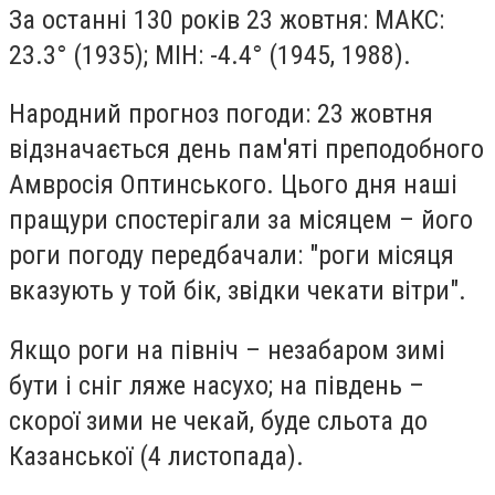
За останні 130 років 23 жовтня: МАКС:
23.3° (1935); МІН: -4.4° (1945, 1988).
Народний прогноз погоди: 23 жовтня
відзначається день пам'яті преподобного
Амвросія Оптинського. Цього дня наші
пращури спостерігали за місяцем – його
роги погоду передбачали: "роги місяця
вказують у той бік, звідки чекати вітри".
Якщо роги на північ – незабаром зимі
бути і сніг ляже насухо; на південь –
скорої зими не чекай, буде сльота до
Казанської (4 листопада).