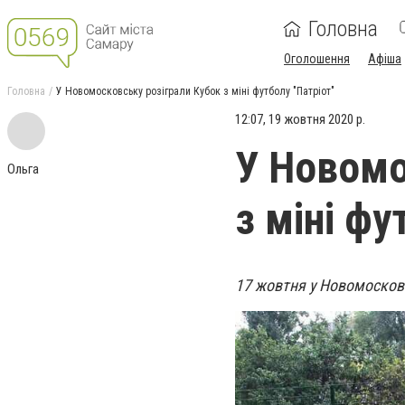
Головна
Оголошення
Афіша
Головна
У Новомосковську розіграли Кубок з міні футболу "Патріот"
12:07, 19 жовтня 2020 р.
У Новомо
Ольга
з міні фу
17 жовтня у Новомосковс