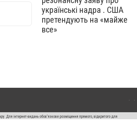
резонансну заяву про
українські надра . США
претендують на «майже
все»
ару. Для інтернет-видань обов'язкове розміщення прямого, відкритого для
лама" публікуються на правах реклами.