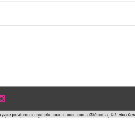
 умови розміщення в тексті обов'язкового посилання на 0569.com.ua - Сайт міста Сам
сті або в якості джерела. Порушення виняткових прав переслідується Законом.
ський спецпроєкт", "Політичні новини", "Пресреліз", "PR", "Офіційно", "Політична рек