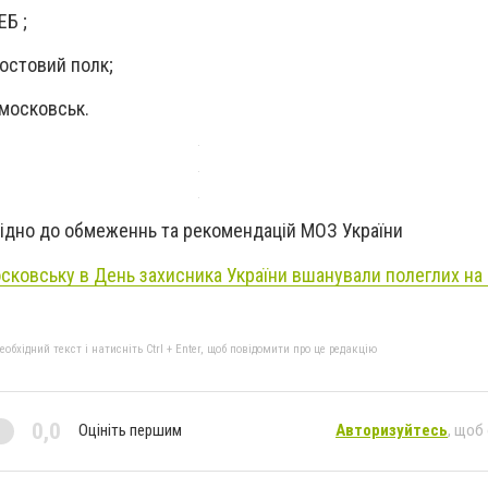
ЕБ ;
мостовий полк;
омосковськ.
відно до обмеженнь та рекомендацій МОЗ України
сковську в День захисника України вшанували полеглих на
бхідний текст і натисніть Ctrl + Enter, щоб повідомити про це редакцію
0,0
Оцініть першим
Авторизуйтесь
, щоб