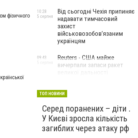
Від сьогодні Чехія припиняє
10:28
ром фізичного
5 серпня
надавати тимчасовий
захист
військовозобов’язаним
українцям
Reuters - США майже
09:43
5 серпня
вичерпали запаси ракет
великої дальності
країнської
ТОП НОВИНИ
Серед поранених – діти .
У Києві зросла кількість
загиблих через атаку рф