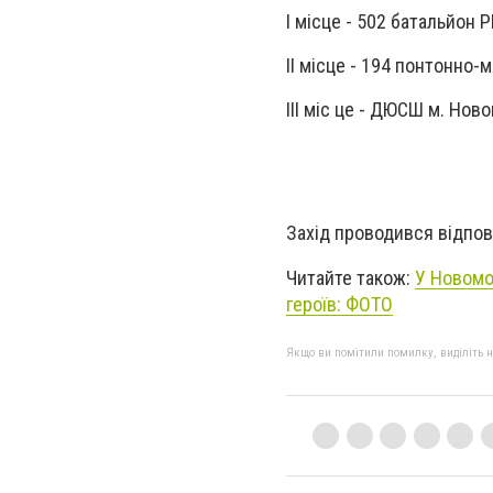
І місце - 502 батальйон Р
ІІ місце - 194 понтонно-
ІІІ міс це - ДЮСШ м. Нов
Захід проводився відпо
Читайте також:
У Новомо
героїв: ФОТО
Якщо ви помітили помилку, виділіть нео