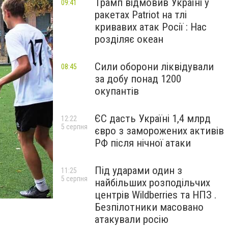
Трамп відмовив Україні у
09:41
ракетах Patriot на тлі
кривавих атак Росії : Нас
розділяє океан
Сили оборони ліквідували
08:45
за добу понад 1200
окупантів
ЄС дасть Україні 1,4 млрд
12:22
5 серпня
євро з заморожених активів
РФ після нічної атаки
Під ударами один з
11:25
5 серпня
найбільших розподільчих
центрів Wildberries та НПЗ .
Безпілотники масовано
атакували росію