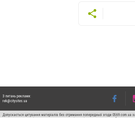
З питань реклами:
rek@citysites.ua
Допускається цитування матеріалів без отримання попередньої згоди 0569.com.ua за
пошукових систем гіперпосилання на цитовані статті не нижче другого абзацу в тек
Матеріали з плашками "Новини компаній", "Промо", "Партнерський матеріал", "Партнер