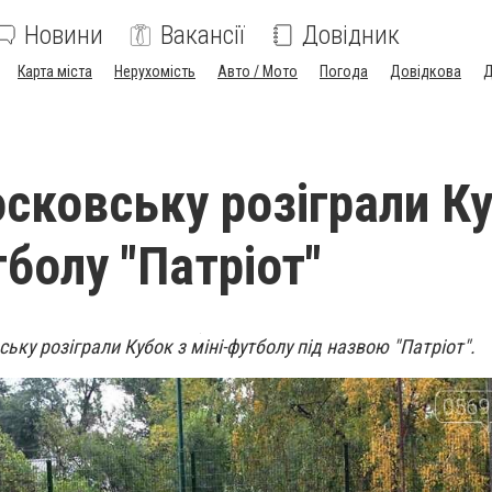
Новини
Вакансії
Довідник
Карта міста
Нерухомість
Авто / Мото
Погода
Довідкова
Д
сковську розіграли К
тболу "Патріот"
ьку розіграли Кубок з міні-футболу під назвою "Патріот".