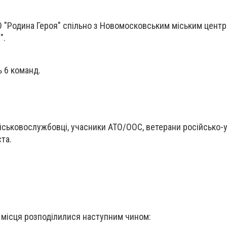
О "Родина Героя" спільно з Новомосковським міським цент
".
ь 6 команд.
ійськовослужбовці, учасники АТО/ООС, ветерани російсько-у
ста.
 місця розподілилися наступним чином: