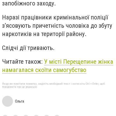
запобіжного заходу.
Наразі працівники кримінальної поліції
з’ясовують причетність чоловіка до збуту
наркотиків на території району.
Слідчі дії тривають.
Читайте також:
У місті Перещепине жінка
намагалася скоїти самогубство
Якщо ви помітили помилку, виділіть необхідний текст і натисніть Ctrl + Enter, щоб
повідомити про це редакцію
Ольга