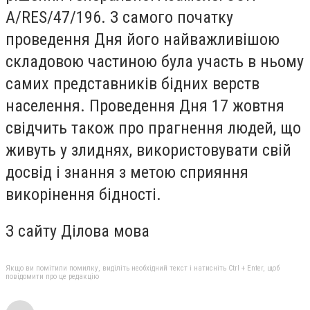
A/RES/47/196. З самого початку
проведення Дня його найважливішою
складовою частиною була участь в ньому
самих представників бідних верств
населення. Проведення Дня 17 жовтня
свідчить також про прагнення людей, що
живуть у злиднях, використовувати свій
досвід і знання з метою сприяння
викорінення бідності.
З сайту Ділова мова
Якщо ви помітили помилку, виділіть необхідний текст і натисніть Ctrl + Enter, щоб
повідомити про це редакцію