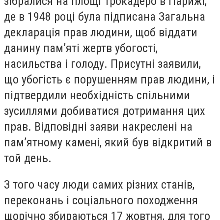
зібралися на площі Трокадеро в Парижі,
де в 1948 році була підписана Загальна
декларація прав людини, щоб віддати
данину пам’яті жертв убогості,
насильства і голоду. Присутні заявили,
що убогість є порушенням прав людини, і
підтвердили необхідність спільними
зусиллями добиватися дотримання цих
прав. Відповідні заяви накреслені на
пам’ятному камені, який був відкритий в
той день.
З того часу люди самих різних станів,
переконань і соціального походження
щорічно збираються 17 жовтня, для того