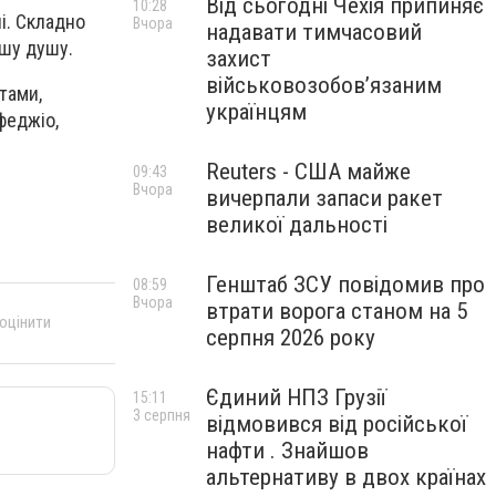
Від сьогодні Чехія припиняє
10:28
і. Складно
Вчора
надавати тимчасовий
ішу душу.
захист
військовозобов’язаним
тами,
українцям
феджіо,
Reuters - США майже
09:43
Вчора
вичерпали запаси ракет
великої дальності
Генштаб ЗСУ повідомив про
08:59
Вчора
втрати ворога станом на 5
 оцінити
серпня 2026 року
Єдиний НПЗ Грузії
15:11
3 серпня
відмовився від російської
нафти . Знайшов
альтернативу в двох країнах