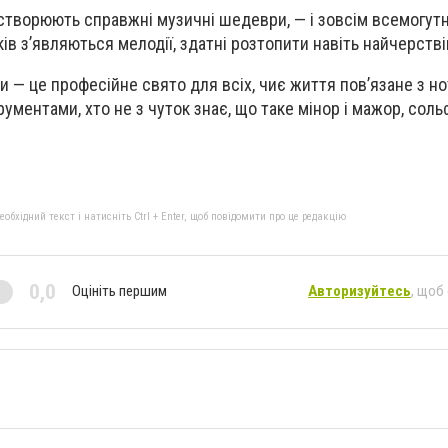
т створюють справжні музичні шедеври, — і зовсім всемогутн
ків з’являються мелодії, здатні розтопити навіть найчерств
 — це професійне свято для всіх, чиє життя пов’язане з но
ументами, хто не з чуток знає, що таке мінор і мажор, соль
бхідний текст і натисніть Ctrl + Enter, щоб повідомити про це редакцію
0,0
Оцініть першим
Авторизуйтесь
, щоб