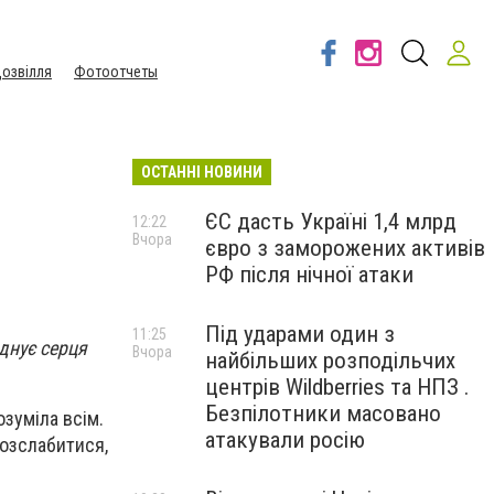
озвілля
Фотоотчеты
ОСТАННІ НОВИНИ
ЄС дасть Україні 1,4 млрд
12:22
Вчора
євро з заморожених активів
РФ після нічної атаки
Під ударами один з
11:25
днує серця
Вчора
найбільших розподільчих
центрів Wildberries та НПЗ .
Безпілотники масовано
зуміла всім.
атакували росію
розслабитися,