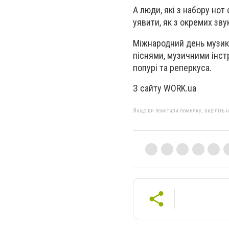
А люди, які з набору но
уявити, як з окремих зву
Міжнародний день музики
піснями, музичними інстр
попурі та реперкуса.
З сайту WORK.ua
Якщо ви помітили помилку, виділіть нео