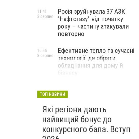
Росія зруйнувала 37 АЗК
11:41
3 серпня
"Нафтогазу" від початку
року – частину атакували
повторно
Ефективне тепло та сучасні
10:56
3 серпня
технології: де обрати
обладнання для дому й
бізнесу
НОВИНИ КОМПАНІЙ
ТОП НОВИНИ
Які регіони дають
найвищий бонус до
конкурсного бала. Вступ