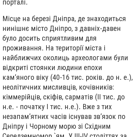
порталі.
Місце на березі Дніпра, де знаходиться
нинішнє місто Дніпро, з давніх-давен
було досить сприятливим для
проживання. На території міста і
найближчих околиць археологами були
відкриті стоянки людини епохи
кам’яного віку (40-16 тис. років. до н. е.),
неолітичних мисливців, кочівників:
кіммерійців, скіфів, сарматів (II тис. до
н.е. - початку I тис. н.е.). Вже з тих
незапам’ятних часів існував зв’язок по
Дніпру і Чорному морю зі Східним
Середземномор `ям. У III-IV століттях за