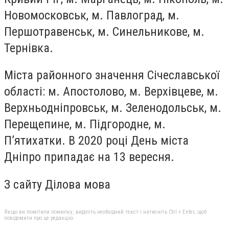
Новомосковськ, м. Павлоград, м.
Першотравенськ, м. Синельникове, м.
Тернівка.
Міста районного значення Січеславської
області: м. Апостолово, м. Верхівцеве, м.
Верхньодніпровськ, м. Зеленодольськ, м.
Перещепине, м. Підгородне, м.
П’ятихатки. В 2020 році День міста
Дніпро припадає на 13 вересня.
З сайту Ділова мова
Якщо ви помітили помилку, виділіть необхідний текст і натисніть Ctrl + Enter, щоб
повідомити про це редакцію