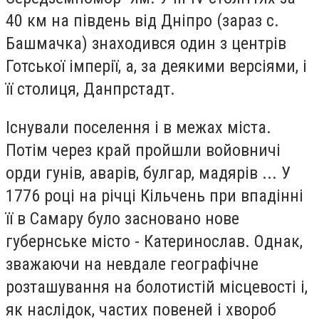
40 км на південь від Дніпро (зараз с.
Башмачка) знаходився один з центрів
Готської імперії, а, за деякими версіями, і
її столиця, Данпрстадт.
Існували поселення і в межах міста.
Потім через край пройшли войовничі
орди гунів, аварів, булгар, мадярів ... У
1776 році на річці Кільчень при впадінні
її в Самару було засновано нове
губернське місто - Катеринослав. Однак,
зважаючи на невдале географічне
розташування на болотистій місцевості і,
як наслідок, частих повеней і хвороб