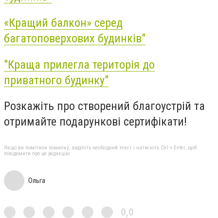
«Кращий балкон» серед
багатоповерхових будинків"
"Краща прилегла територія до
приватного будинку"
Розкажіть про створений благоустрій та
отримайте подарункові сертифікати!
Якщо ви помітили помилку, виділіть необхідний текст і натисніть Ctrl + Enter, щоб
повідомити про це редакцію
Ольга
0,0