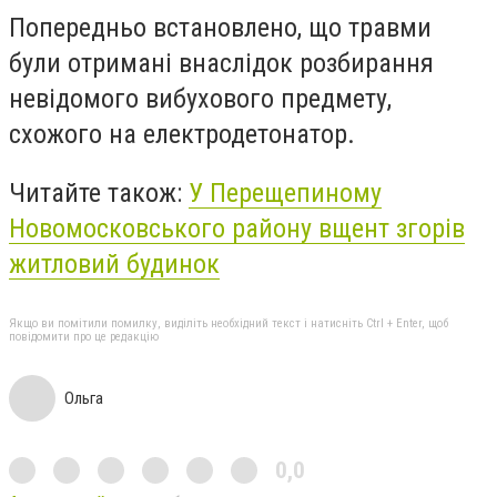
Попередньо встановлено, що травми
були отримані внаслідок розбирання
невідомого вибухового предмету,
схожого на електродетонатор.
Читайте також:
У Перещепиному
Новомосковського району вщент згорів
житловий будинок
Якщо ви помітили помилку, виділіть необхідний текст і натисніть Ctrl + Enter, щоб
повідомити про це редакцію
Ольга
0,0