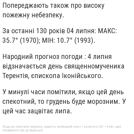
Попереджають також про високу
пожежну небезпеку.
За останні 130 років 04 липня: МАКС:
35.7° (1970); МІН: 10.7° (1993).
Народний прогноз погоди : 4 липня
відзначається день священномученика
Терентія, єпископа Іконійського.
У минулі часи помітили, якщо цей день
спекотний, то грудень буде морозним. У
цей час зацвітає липа.
Якщо ви помітили помилку, виділіть необхідний текст і натисніть Ctrl + Enter, щоб
повідомити про це редакцію