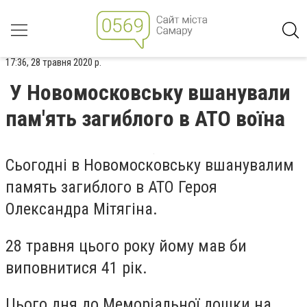
17:36, 28 травня 2020 р.
У Новомосковську вшанували
пам'ять загиблого в АТО воїна
Сьогодні в Новомосковську вшанувалим
память загиблого в АТО Героя
Олександра Мітягіна.
28 травня цього року йому мав би
виповнитися 41 рік.
Цього дня до Меморіальної дошки на