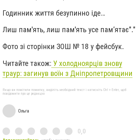
Годинник життя безупинно іде…
Лиш пам'ять, лиш пам'ять усе пам’ятає"."
Фото зі сторінки ЗОШ № 18 у фейсбук.
Читайте також:
У холодноярців знову
траур: загинув воїн з Дніпропетровщини
Якщо ви помітили помилку, виділіть необхідний текст і натисніть Ctrl + Enter, щоб
повідомити про це редакцію
Ольга
0,0