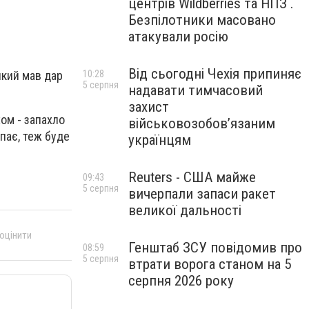
центрів Wildberries та НПЗ .
Безпілотники масовано
атакували росію
Від сьогодні Чехія припиняє
який мав дар
10:28
5 серпня
надавати тимчасовий
захист
ом - запахло
військовозобов’язаним
упає, теж буде
українцям
Reuters - США майже
09:43
5 серпня
вичерпали запаси ракет
великої дальності
 оцінити
Генштаб ЗСУ повідомив про
08:59
5 серпня
втрати ворога станом на 5
серпня 2026 року