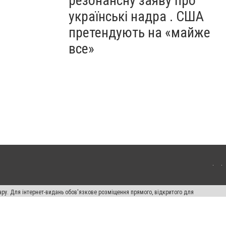
резонансну заяву про
українські надра . США
претендують на «майже
все»
ару. Для інтернет-видань обов'язкове розміщення прямого, відкритого для
лама" публікуються на правах реклами.