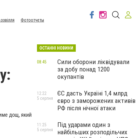
озвілля
Фотоотчеты
ОСТАННІ НОВИНИ
Сили оборони ліквідували
08:45
за добу понад 1200
у:
окупантів
ЄС дасть Україні 1,4 млрд
12:22
5 серпня
євро з заморожених активів
РФ після нічної атаки
име дощ, який
Під ударами один з
11:25
5 серпня
найбільших розподільчих