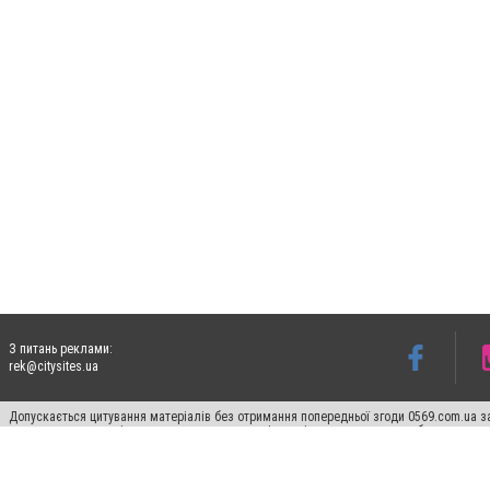
З питань реклами:
rek@citysites.ua
Допускається цитування матеріалів без отримання попередньої згоди 0569.com.ua за
пошукових систем гіперпосилання на цитовані статті не нижче другого абзацу в тек
Матеріали з плашками "Новини компаній", "Промо", "Партнерський матеріал", "Партнер