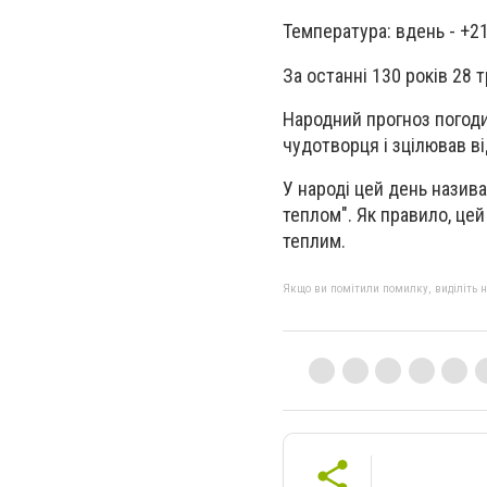
Температура: вдень - +21
За останні 130 років 28 т
Народний прогноз погоди 
чудотворця і зцілював ві
У народі цей день назив
теплом". Як правило, цей
теплим.
Якщо ви помітили помилку, виділіть нео