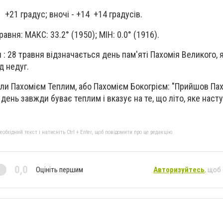
 +21 градус; вночі - +14 +14 градусів.
равня: МАКС: 33.2° (1950); МІН: 0.0° (1916).
: 28 травня відзначається день пам'яті Пахомія Великого, 
д недуг.
али Пахомієм Теплим, або Пахомієм Бокогрієм: "Прийшов Пах
 день завжди буває теплим і вказує на те, що літо, яке наст
бхідний текст і натисніть Ctrl + Enter, щоб повідомити про це редакцію
0,0
Оцініть першим
Авторизуйтесь
, щоб