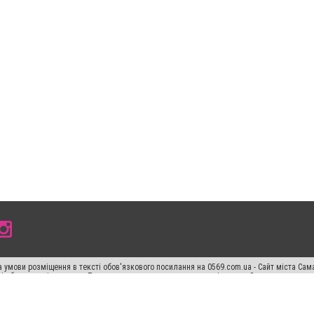
 умови розміщення в тексті обов'язкового посилання на 0569.com.ua - Сайт міста Сам
сті або в якості джерела. Порушення виняткових прав переслідується Законом.
ський спецпроєкт", "Політичні новини", "Пресреліз", "PR", "Офіційно", "Політична рек