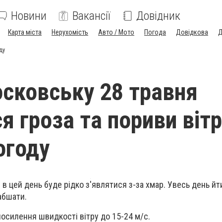
Новини
Вакансії
Довідник
Карта міста
Нерухомість
Авто / Мото
Погода
Довідкова
Д
ду
сковську 28 травня
я гроза та пориви вітр
огоду
в цей день буде рідко з'являтися з-за хмар. Увесь день йт
абшати.
посилення швидкості вітру до 15-24 м/с.