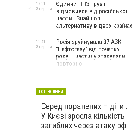
Єдиний НПЗ Грузії
15:11
3 серпня
відмовився від російської
нафти . Знайшов
альтернативу в двох країнах
Росія зруйнувала 37 АЗК
11:41
3 серпня
"Нафтогазу" від початку
року – частину атакували
повторно
ТОП НОВИНИ
Серед поранених – діти .
У Києві зросла кількість
загиблих через атаку рф