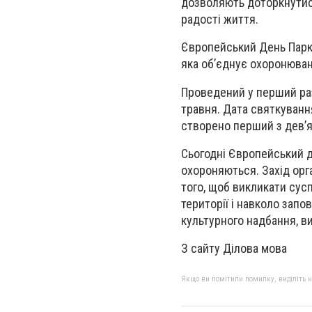
дозволяють доторкнутися
радості життя.
Європейський День Паркі
яка об’єднує охоронюван
Проведений у перший раз
травня. Дата святкуванн
створено перший з дев’я
Сьогодні Європейський д
охороняються. Захід орг
того, щоб викликати сусп
території і навколо запо
культурного надбання, ви
З сайту Ділова мова
Якщо ви помітили помилку, виділіть нео