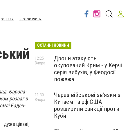
озвілля
Фотоотчеты
ОСТАННІ НОВИНИ
ський
Дрони атакують
12:25
Вчора
окупований Крим - у Керчі
серія вибухів, у Феодосії
пожежа
лад, Європа-
Через військові зв'язки з
11:30
рком розваг в
Вчора
Китаєм та рф США
землі Баден-
розширили санкції проти
Куби
і дуже цікаві,