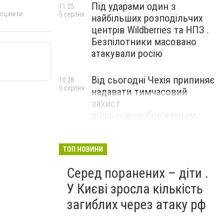
Під ударами один з
11:25
 оцінити
5 серпня
найбільших розподільчих
центрів Wildberries та НПЗ .
Безпілотники масовано
атакували росію
Від сьогодні Чехія припиняє
10:28
5 серпня
надавати тимчасовий
захист
військовозобов’язаним
українцям
ТОП НОВИНИ
Серед поранених – діти .
У Києві зросла кількість
загиблих через атаку рф