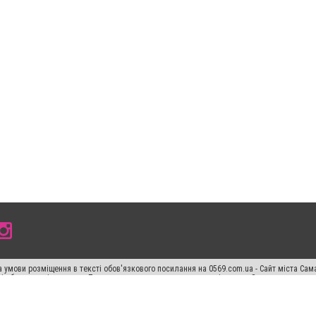
 умови розміщення в тексті обов'язкового посилання на 0569.com.ua - Сайт міста Сам
сті або в якості джерела. Порушення виняткових прав переслідується Законом.
ський спецпроєкт", "Політичні новини", "Пресреліз", "PR", "Офіційно", "Політична рек