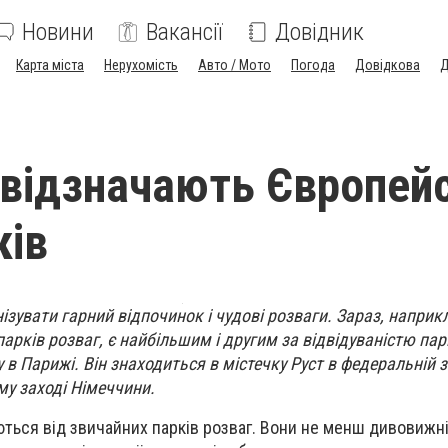
Новини
Вакансії
Довідник
Карта міста
Нерухомість
Авто / Мото
Погода
Довідкова
Д
 відзначають Європей
ків
зувати гарний відпочинок і чудові розваги. Зараз, наприк
парків розваг, є найбільшим і другим за відвідуваністю па
 в Парижі. Він знаходиться в містечку Руст в федеральній 
у заході Німеччини.
ться від звичайних парків розваг. Вони не менш дивовижні 