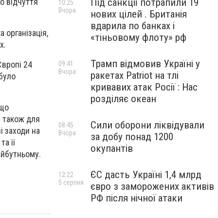
Під санкції потрапили 19
о відчуття
10:25
Вчора
нових цілей . Британія
вдарила по банках і
 організація,
«тіньовому флоту» рф
х.
Трамп відмовив Україні у
Європі 24
09:41
Вчора
ракетах Patriot на тлі
 було
кривавих атак Росії : Нас
розділяє океан
 що
а також для
Сили оборони ліквідували
08:45
і заходи на
Вчора
за добу понад 1200
а її
окупантів
айбутньому.
ЄС дасть Україні 1,4 млрд
12:22
5 серпня
євро з заморожених активів
РФ після нічної атаки