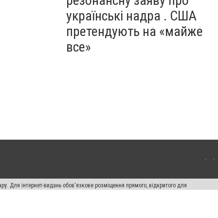
резонансну заяву про
українські надра . США
претендують на «майже
все»
ару. Для інтернет-видань обов'язкове розміщення прямого, відкритого для
лама" публікуються на правах реклами.