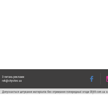
З питань реклами:
rek@citysites.ua
Допускається цитування матеріалів без отримання попередньої згоди 0569.com.ua за
пошукових систем гіперпосилання на цитовані статті не нижче другого абзацу в тек
Матеріали з плашками "Новини компаній", "Промо", "Партнерський матеріал", "Партнер