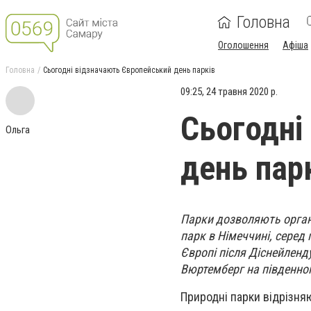
Головна
Оголошення
Афіша
Головна
Сьогодні відзначають Європейський день парків
09:25, 24 травня 2020 р.
Сьогодні
Ольга
день пар
Парки дозволяють органі
парк в Німеччині, серед 
Європі після Діснейленду
Вюртемберг на південном
Природні парки відрізняю