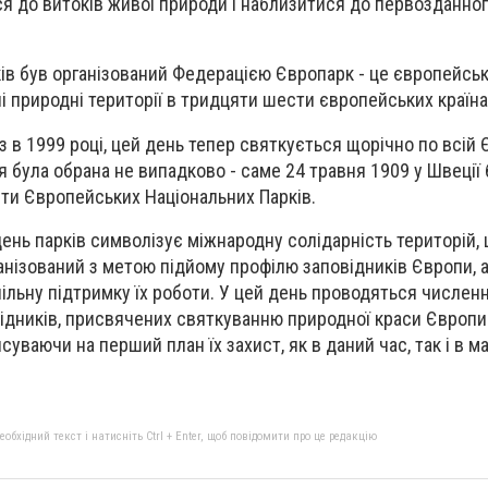
 до витоків живої природи і наблизитися до первозданног
в був організований Федерацією Європарк - це європейська
і природні території в тридцяти шести європейських країна
 в 1999 році, цей день тепер святкується щорічно по всій 
я була обрана не випадково - саме 24 травня 1909 у Швеції
ти Європейських Національних Парків.
ень парків символізує міжнародну солідарність територій,
анізований з метою підйому профілю заповідників Європи, 
ільну підтримку їх роботи. У цей день проводяться численн
відників, присвячених святкуванню природної краси Європи т
суваючи на перший план їх захист, як в даний час, так і в м
бхідний текст і натисніть Ctrl + Enter, щоб повідомити про це редакцію