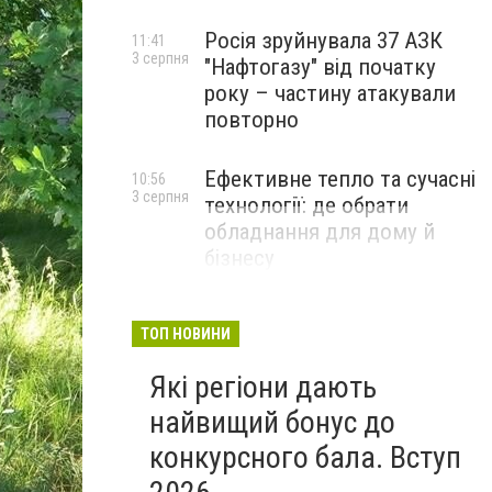
Росія зруйнувала 37 АЗК
11:41
3 серпня
"Нафтогазу" від початку
року – частину атакували
повторно
Ефективне тепло та сучасні
10:56
3 серпня
технології: де обрати
обладнання для дому й
бізнесу
НОВИНИ КОМПАНІЙ
ТОП НОВИНИ
Які регіони дають
найвищий бонус до
конкурсного бала. Вступ