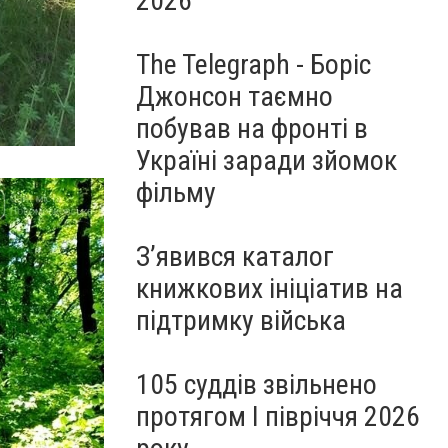
2026
The Telegraph - Боріс
Джонсон таємно
побував на фронті в
Україні заради зйомок
фільму
З’явився каталог
книжкових ініціатив на
підтримку війська
105 суддів звільнено
протягом I півріччя 2026