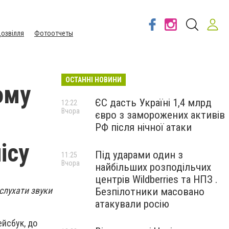
озвілля
Фотоотчеты
ОСТАННІ НОВИНИ
ому
ЄС дасть Україні 1,4 млрд
12:22
Вчора
євро з заморожених активів
РФ після нічної атаки
ісу
Під ударами один з
11:25
Вчора
найбільших розподільчих
центрів Wildberries та НПЗ .
слухати звуки
Безпілотники масовано
атакували росію
ейсбук, до