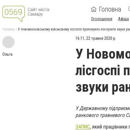
Головна
Оголошення
Афіша
Головна
У Новомосковському військовому лісгоспі пропонують послухати звуки ра
16:11, 22 травня 2020 р.
У Новомо
Ольга
лісгоспі
звуки ра
У Державному підприємс
ранкового травневого Са
ЗАПИС
, який працівники