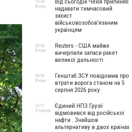
Від сьогодні Чехія припиняє
10:28
Вчора
надавати тимчасовий
захист
військовозобов’язаним
українцям
Reuters - США майже
09:43
Вчора
вичерпали запаси ракет
великої дальності
Генштаб ЗСУ повідомив про
08:59
Вчора
втрати ворога станом на 5
серпня 2026 року
Єдиний НПЗ Грузії
15:11
3 серпня
відмовився від російської
нафти . Знайшов
альтернативу в двох країнах