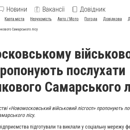
Новини
Вакансії
Довідник
Карта міста
Нерухомість
Авто / Мото
Погода
Довідкова
Д
нкового Самарського лісу
сковському військов
 пропонують послухати
нкового Самарського л
тві «Новомосковський військовий лісгосп» пропонують по
марського лісу.
 підприємства підготували та виклали у соціальну мережу ф