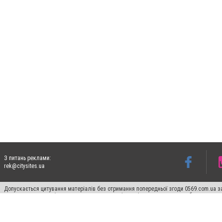
З питань реклами:
rek@citysites.ua
Допускається цитування матеріалів без отримання попередньої згоди 0569.com.ua за
пошукових систем гіперпосилання на цитовані статті не нижче другого абзацу в тек
Матеріали з плашками "Новини компаній", "Промо", "Партнерський матеріал", "Партнер