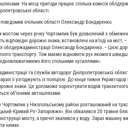
ошляхами. На місці пригоди працює спільна комісія облдерж
пропетровської області.
и повідомив очільник області Олександр Бондаренко.
им мостом через річку Чортомлик був дозволений з обмеже
ь відповідні дорожні знаки, встановлені на в’їзді на міст, 
ї облдержадміністрації Олександр Бондаренко. – Цією до
тного транспорту. Тож маємо відновити рух якомога швидше
 відновлюватимемо його спільними зусиллями».
адміністрації та служби автодоріг Дніпропетровської облас
Наразі її узгоджують із поліцією. До кінця тижня Укравтодор
орожні знаки. Це допоможе зорієнтувати водіїв транзитного
ться об’їзними автошляхами.
ку Чортомлик у Нікопольському районі розташований на трас
кий-Кривий Ріг-Запоріжжя». Він обвалився 20 травня близ
нструкції мосту, а причіп звалився у воду. Зараз машину в
тв немає.