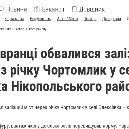
Новини
Вакансії
Довідник
Карта міста
Нерухомість
Авто / Мото
Погода
Довідкова
Д
ексіївка Нікопольського району
 вранці обвалився залі
з річку Чортомлик у с
ка Нікопольського рай
я залізний міст через річку Чортомлик у селі Олексіївка Ні
уру, вантаж якої у декілька разів перевищував норму. Нара