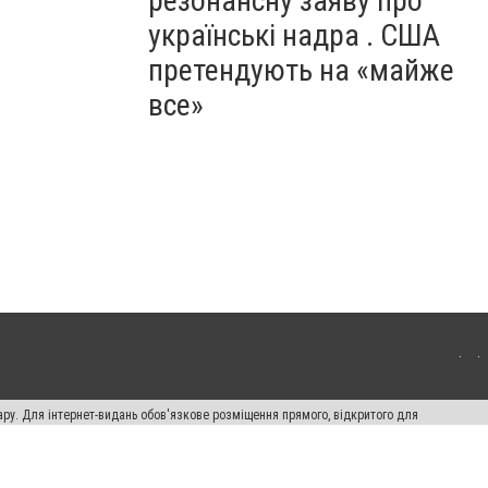
резонансну заяву про
українські надра . США
претендують на «майже
все»
ару. Для інтернет-видань обов'язкове розміщення прямого, відкритого для
лама" публікуються на правах реклами.