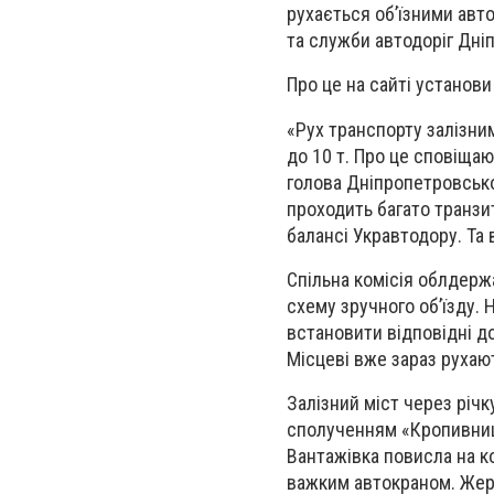
рухається об’їзними авт
та служби автодоріг Дні
Про це на сайті установ
«Рух транспорту залізн
до 10 т. Про це сповіщают
голова Дніпропетровсько
проходить багато транзи
балансі Укравтодору. Та
Спільна комісія облдерж
схему зручного об’їзду. 
встановити відповідні д
Місцеві вже зараз рухаю
Залізний міст через річ
сполученням «Кропивниць
Вантажівка повисла на ко
важким автокраном. Жер