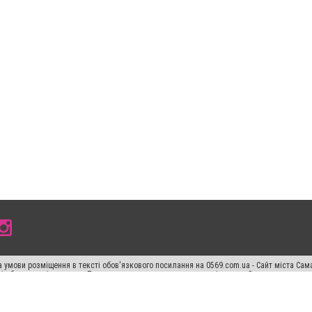
 умови розміщення в тексті обов'язкового посилання на 0569.com.ua - Сайт міста Сам
сті або в якості джерела. Порушення виняткових прав переслідується Законом.
ський спецпроєкт", "Політичні новини", "Пресреліз", "PR", "Офіційно", "Політична рек