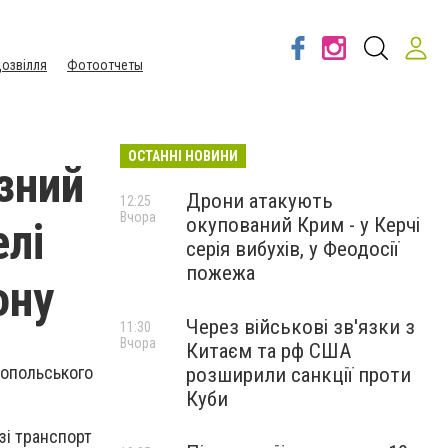
озвілля
Фотоотчеты
ОСТАННІ НОВИНИ
зний
Дрони атакують
12:25
Вчора
окупований Крим - у Керчі
елі
серія вибухів, у Феодосії
пожежа
ону
Через військові зв'язки з
11:30
Вчора
Китаєм та рф США
копольського
розширили санкції проти
Куби
зі транспорт