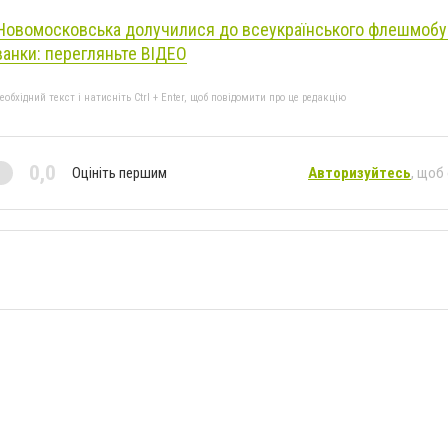
Новомосковська долучилися до всеукраїнського флешмобу
анки: перегляньте ВІДЕО
бхідний текст і натисніть Ctrl + Enter, щоб повідомити про це редакцію
0,0
Оцініть першим
Авторизуйтесь
, щоб