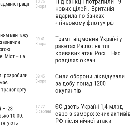
Під санкції потрапили 19
10:25
адміністрації
Вчора
нових цілей . Британія
вдарила по банках і
«тіньовому флоту» рф
нням вантажу
Трамп відмовив Україні у
09:41
– зазначив
Вчора
ракетах Patriot на тлі
рогою
кривавих атак Росії : Нас
. Міст – на
розділяє океан
ті розробили
Сили оборони ліквідували
08:45
Вчора
 має
за добу понад 1200
 транспорту.
окупантів
ЄС дасть Україні 1,4 млрд
12:22
і Н-23
5 серпня
євро з заморожених активів
ько 10:00.
РФ після нічної атаки
итягують