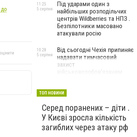
Під ударами один з
11:25
 до
5 серпня
найбільших розподільчих
центрів Wildberries та НПЗ .
Безпілотники масовано
атакували росію
Від сьогодні Чехія припиняє
10:28
 оцінити
5 серпня
надавати тимчасовий
захист
військовозобов’язаним
українцям
ТОП НОВИНИ
Серед поранених – діти .
У Києві зросла кількість
загиблих через атаку рф