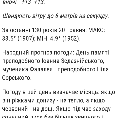
вночі - +13 +13.
Швидкість вітру до 6 метрів на секунду.
За останні 130 років 20 травня: МАКС:
33.5° (1907); МІН: 4.9° (1952).
Народний прогноз погоди: День памяті
преподобного Іоанна Зедазнійського,
мученика Фалалея і преподобного Ніла
Сорського.
Погоду в цей день визначає місяць: якщо
він ріжками донизу - на тепло, а якщо
червоний - на дощ. Якщо під час заходу
сонячний диск був більше звичного і