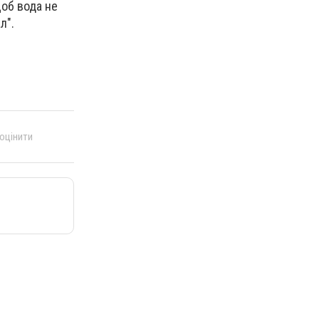
щоб вода не
л".
 оцінити