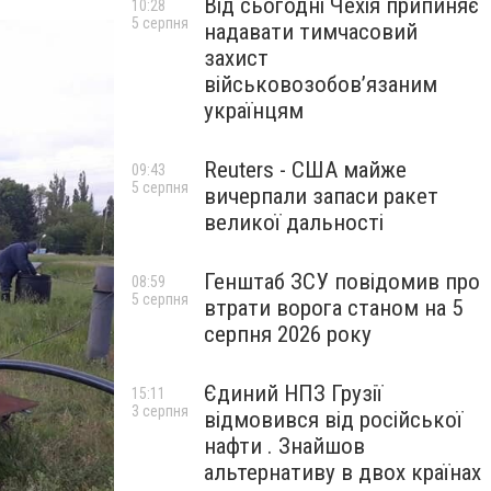
Від сьогодні Чехія припиняє
10:28
5 серпня
надавати тимчасовий
захист
військовозобов’язаним
українцям
Reuters - США майже
09:43
5 серпня
вичерпали запаси ракет
великої дальності
Генштаб ЗСУ повідомив про
08:59
5 серпня
втрати ворога станом на 5
серпня 2026 року
Єдиний НПЗ Грузії
15:11
3 серпня
відмовився від російської
нафти . Знайшов
альтернативу в двох країнах