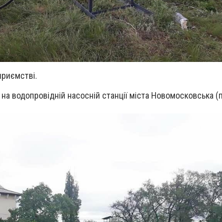
приємстві.
на водопровідній насосній станції міста Новомосковська (п