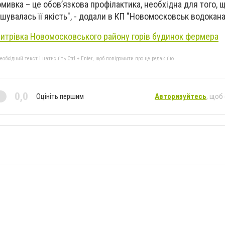
мивка – це обов’язкова профілактика, необхідна для того, 
шувалась її якість", - додали в КП "Новомосковськ водокана
митрівка Новомосковського району горів будинок фермера
бхідний текст і натисніть Ctrl + Enter, щоб повідомити про це редакцію
0,0
Оцініть першим
Авторизуйтесь
, щоб