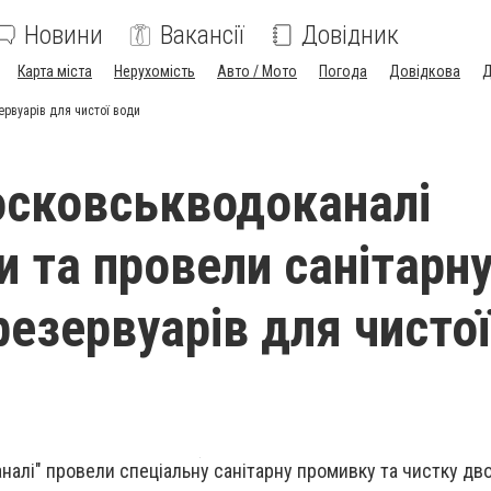
Новини
Вакансії
Довідник
Карта міста
Нерухомість
Авто / Мото
Погода
Довідкова
Д
рвуарів для чистої води
сковськводоканалі
и та провели санітарн
резервуарів для чистої
алі" провели спеціальну санітарну промивку та чистку дв