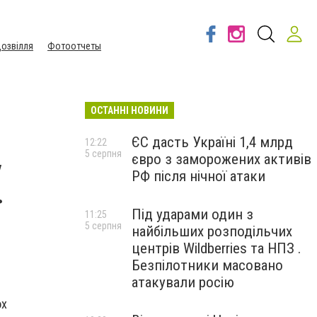
озвілля
Фотоотчеты
ОСТАННІ НОВИНИ
ЄС дасть Україні 1,4 млрд
12:22
5 серпня
євро з заморожених активів
у
РФ після нічної атаки
Під ударами один з
11:25
5 серпня
найбільших розподільчих
центрів Wildberries та НПЗ .
Безпілотники масовано
атакували росію
ох