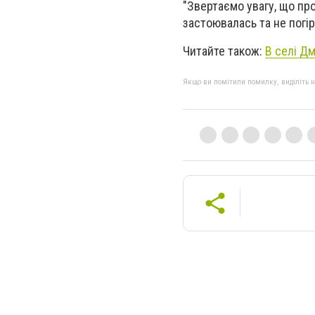
"Звертаємо увагу, що про
застоювалась та не погір
Читайте також:
В селі Д
Якщо ви помітили помилку, виділіть нео