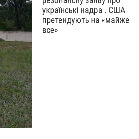
резонансну заяву про
українські надра . США
претендують на «майже
все»