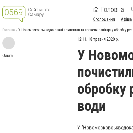
Головна
Оголошення
Афіша
Головна
У Новомосковськводоканалі почистили та провели санітарну обробку резе
12:11, 18 травня 2020 р.
У Новомо
Ольга
почистил
обробку 
води
У "Новомосковськводокан