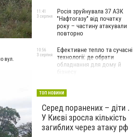
Росія зруйнувала 37 АЗК
11:41
3 серпня
"Нафтогазу" від початку
року – частину атакували
повторно
Ефективне тепло та сучасні
10:56
3 серпня
технології: де обрати
о вул.
обладнання для дому й
бізнесу
НОВИНИ КОМПАНІЙ
ТОП НОВИНИ
Серед поранених – діти .
У Києві зросла кількість
загиблих через атаку рф