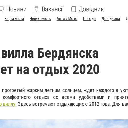
Новини
Вакансії
Довідник
Карта міста
Нерухомість
Авто / Мото
Погода
Довідкова
Д
 вилла Бердянска
ет на отдых 2020
, прогретый жарким летним солнцем, ждет каждого в ую
я комфортного отдыха со всеми удобствами и прият
ю виллу.
Здесь встречают отдыхающих с 2012 года. Для ва