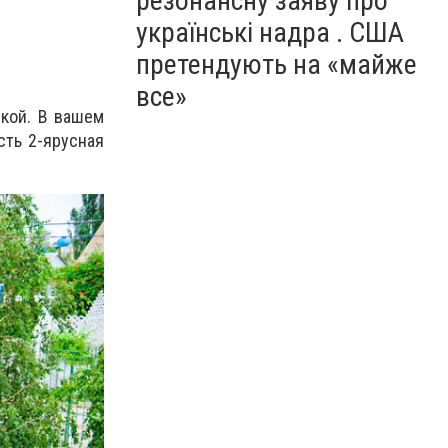
резонансну заяву про
українські надра . США
претендують на «майже
все»
шкой. В вашем
сть 2-ярусная