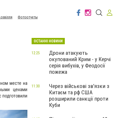
озвілля
Фотоотчеты
ОСТАННІ НОВИНИ
Дрони атакують
12:25
окупований Крим - у Керчі
серія вибухів, у Феодосії
пожежа
тном месте на
Через військові зв'язки з
11:30
ными ценами
Китаєм та рф США
с подготовили
розширили санкції проти
Куби