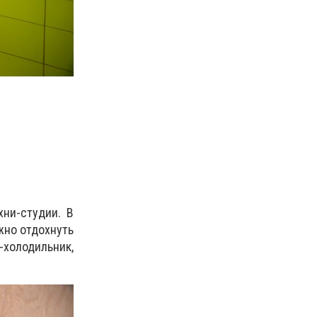
хни-студии. В
жно отдохнуть
-холодильник,