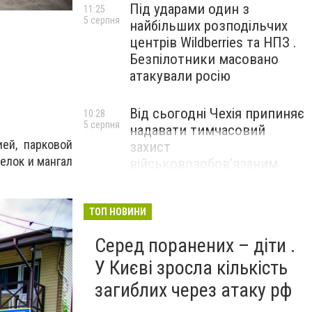
Під ударами один з
11:25
5 серпня
найбільших розподільчих
центрів Wildberries та НПЗ .
Безпілотники масовано
атакували росію
Від сьогодні Чехія припиняє
10:28
5 серпня
надавати тимчасовий
ей, парковой
захист
елок и мангал
військовозобов’язаним
українцям
ТОП НОВИНИ
Серед поранених – діти .
У Києві зросла кількість
загиблих через атаку рф