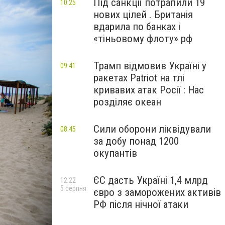
Під санкції потрапили 19
10:25
нових цілей . Британія
вдарила по банках і
«тіньовому флоту» рф
Трамп відмовив Україні у
09:41
ракетах Patriot на тлі
кривавих атак Росії : Нас
розділяє океан
Сили оборони ліквідували
08:45
за добу понад 1200
окупантів
ЄС дасть Україні 1,4 млрд
12:22
5 серпня
євро з заморожених активів
РФ після нічної атаки