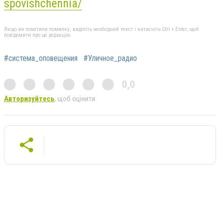
spovishchennia/
Якщо ви помітили помилку, виділіть необхідний текст і натисніть Ctrl + Enter, щоб
повідомити про це редакцію
#система_оповещения
#Уличное_радио
0,0
Авторизуйтесь
, щоб оцінити