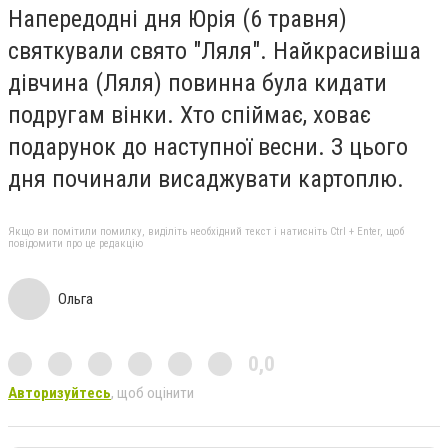
Напередодні дня Юрія (6 травня)
святкували свято "Ляля". Найкрасивіша
дівчина (Ляля) повинна була кидати
подругам вінки. Хто спіймає, ховає
подарунок до наступної весни. З цього
дня починали висаджувати картоплю.
Якщо ви помітили помилку, виділіть необхідний текст і натисніть Ctrl + Enter, щоб
повідомити про це редакцію
Ольга
0,0
Авторизуйтесь
, щоб оцінити