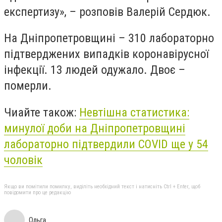
експертизу», – розповів Валерій Сердюк.
На Дніпропетровщині – 310 лабораторно
підтверджених випадків коронавірусної
інфекції. 13 людей одужало. Двоє –
померли.
Чиайте також:
Невтішна статистика:
минулої доби на Дніпропетровщині
лабораторно підтвердили COVID ще у 54
чоловік
Якщо ви помітили помилку, виділіть необхідний текст і натисніть Ctrl + Enter, щоб
повідомити про це редакцію
Ольга