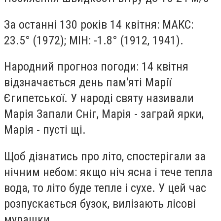
За останні 130 років 14 квітня: МАКС:
23.5° (1972); МІН: -1.8° (1912, 1941).
Народний прогноз погоди: 14 квітня
відзначається день пам'яті Марії
Єгипетської. У народі святу називали
Марія Запали Сніг, Марія - заграй ярки,
Марія - пусті щі.
Щоб дізнатись про літо, спостерігали за
нічним небом: якщо ніч ясна і тече тепла
вода, то літо буде тепле і сухе. У цей час
розпускається бузок, вилізають лісові
мурашки.