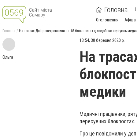
Головна
Оголошення
Афіша
Головна
На трасах Дніпропетровщини на 18 блокпостах цілодобово чергують меди
13:54, 30 березня 2020 р.
На траса
Ольга
блокпост
медики
Медичні працівники, рят
пересувних блокпостах. 
Про це повідомили у деп