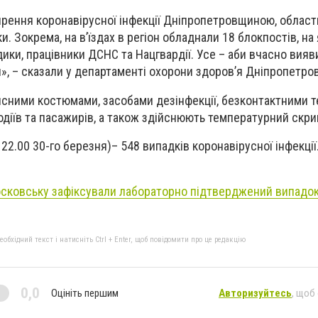
ення коронавірусної інфекції Дніпропетровщиною, област
. Зокрема, на в’їздах в регіон обладнали 18 блокпостів, на
ики, працівники ДСНС та Нацгвардії. Усе – аби вчасно вия
», – сказали у департаменті охорони здоров’я Дніпропетро
исними костюмами, засобами дезінфекції, безконтактними 
діїв та пасажирів, а також здійснюють температурний скрин
 22.00 30-го березня)– 548 випадків коронавірусної інфекції.
сковську зафіксували лабораторно підтверджений випадо
бхідний текст і натисніть Ctrl + Enter, щоб повідомити про це редакцію
0,0
Оцініть першим
Авторизуйтесь
, щоб