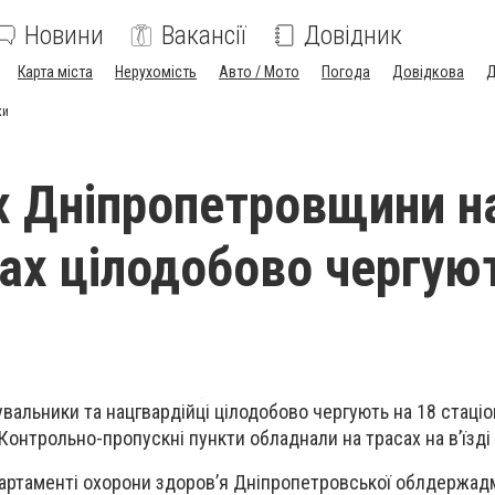
Новини
Вакансії
Довідник
Карта міста
Нерухомість
Авто / Мото
Погода
Довідкова
Д
ки
х Дніпропетровщини н
ах цілодобово чергую
увальники та нацгвардійці цілодобово чергують на 18 стаціо
Контрольно-пропускні пункти обладнали на трасах на в’їзді 
артаменті охорони здоров’я Дніпропетровської облдержадмі