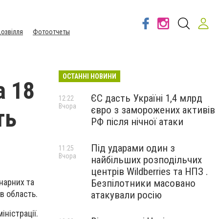
озвілля
Фотоотчеты
ОСТАННІ НОВИНИ
а 18
ЄС дасть Україні 1,4 млрд
12:22
Вчора
євро з заморожених активів
ть
РФ після нічної атаки
Під ударами один з
11:25
Вчора
найбільших розподільчих
центрів Wildberries та НПЗ .
нарних та
Безпілотники масовано
в область.
атакували росію
ністрації.