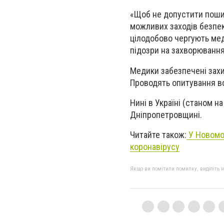
«Щоб не допустити пошир
можливих заходів безпеки
цілодобово чергують мед
підозри на захворювання
Медики забезпечені зах
Проводять опитування во
Нині в Україні (станом на
Дніпропетровщині.
Читайте також:
У Новомо
коронавірусу
Якщо ви помітили помилку, виділіть нео