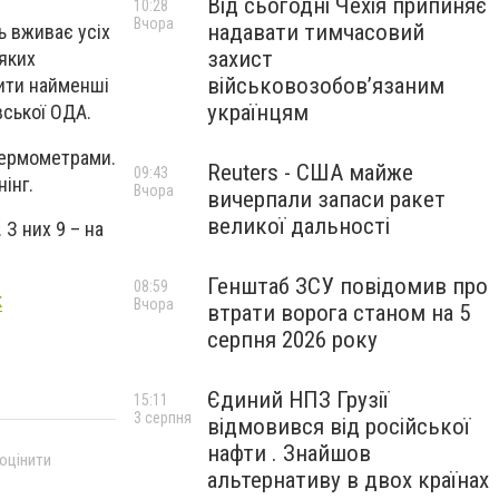
Від сьогодні Чехія припиняє
10:28
Вчора
надавати тимчасовий
ь вживає усіх
захист
 яких
військовозобов’язаним
вити найменші
українцям
вської ОДА.
термометрами.
Reuters - США майже
09:43
інг.
Вчора
вичерпали запаси ракет
великої дальності
 З них 9 – на
Генштаб ЗСУ повідомив про
08:59
к
Вчора
втрати ворога станом на 5
серпня 2026 року
Єдиний НПЗ Грузії
15:11
3 серпня
відмовився від російської
нафти . Знайшов
 оцінити
альтернативу в двох країнах