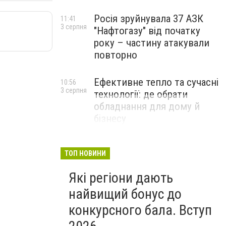
Росія зруйнувала 37 АЗК
11:41
3 серпня
"Нафтогазу" від початку
року – частину атакували
повторно
Ефективне тепло та сучасні
10:56
3 серпня
технології: де обрати
обладнання для дому й
бізнесу
НОВИНИ КОМПАНІЙ
ТОП НОВИНИ
Які регіони дають
найвищий бонус до
конкурсного бала. Вступ