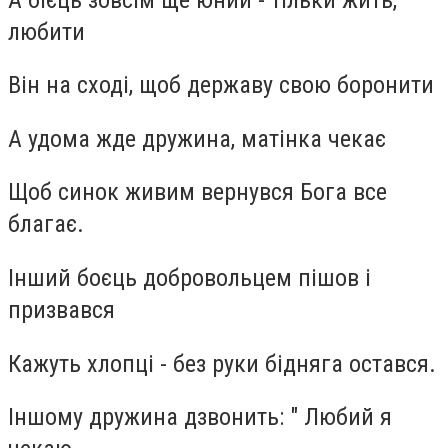
любити
Він на сході, щоб державу свою боронити
А удома жде дружина, матінка чекає
Щоб синок живим вернувся Бога все
благає.
Інший боєць добровольцем пішов і
призвався
Кажуть хлопці - без руки бідняга остався.
Іншому дружина дзвонить: " Любий я