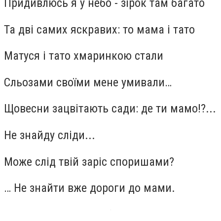
Придивлюсь я у небо - зірок там багато
Та дві самих яскравих: то мама і тато
Матуся і тато хмаринкою стали
Сльозами своїми мене умивали…
Щовесни зацвітають сади: де ти мамо!?...
Не знайду сліди...
Може слід твій заріс споришами?
… Не знайти вже дороги до мами.