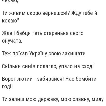
чекаю,
Ти живим скоро вернешся!? Жду тебе й
кохаю"
Жде і бабця геть старенька свого
онучата,
Теж поїхав Україну свою захищати
Скільки синів полягло, упало на сході
Ворог лютий - забирайся! Нас бомбити
годі!
Ти залиш мою державу, мою славну, милу