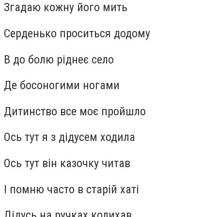
Згадаю кожну його мить
Серденько проситься додому
В до болю ріднеє село
Де босоногими ногами
Дитинство все моє пройшло
Ось тут я з дідусем ходила
Ось тут він казочку читав
І помню часто в старій хаті
Дідусь на ручках колихав