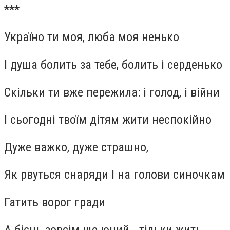
***
Україно ти моя, люба моя ненько
І душа болить за тебе, болить і серденько
Скільки ти вже пережила: і голод, і війни
І сьогодні твоїм дітям жити неспокійно
Дуже важко, дуже страшно,
Як рвуться снаряди І на голови синочкам
Гатить ворог гради
А бієць зовсім ще юний - тільки жить,