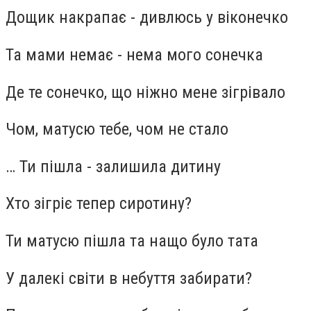
Дощик накрапає - дивлюсь у віконечко
Та мами немає - нема мого сонечка
Де те сонечко, що ніжно мене зігрівало
Чом, матусю тебе, чом не стало
… Ти пішла - залишила дитину
Хто зігріє тепер сиротину?
Ти матусю пішла та нащо було тата
У далекі світи в небуття забирати?